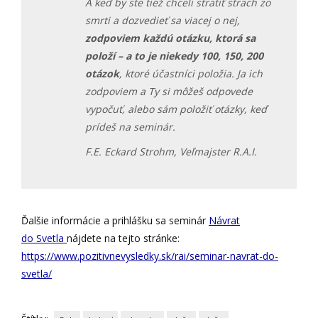
A keď by ste tiež chceli stratiť strach zo
smrti a dozvedieť sa viacej o nej,
zodpoviem každú otázku, ktorá sa
položí – a to je niekedy 100, 150, 200
otázok
, ktoré účastníci položia. Ja ich
zodpoviem a Ty si môžeš odpovede
vypočuť, alebo sám položiť otázky, keď
prídeš na seminár.
F.E. Eckard Strohm, Veľmajster R.A.I.
Ďalšie informácie a prihlášku sa seminár
Návrat
do Svetla
nájdete na tejto stránke:
https://www.pozitivnevysledky.sk/rai/seminar-navrat-do-
svetla/