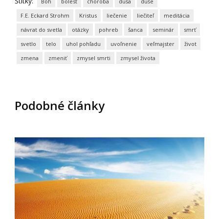
Štítky:
Boh
bolesť
choroba
duša
duše
F.E. Eckard Strohm
Kristus
liečenie
liečiteľ
meditácia
návrat do svetla
otázky
pohreb
šanca
seminár
smrť
svetlo
telo
uhol pohľadu
uvoľnenie
veľmajster
život
zmena
zmeniť
zmysel smrti
zmysel života
Podobné články