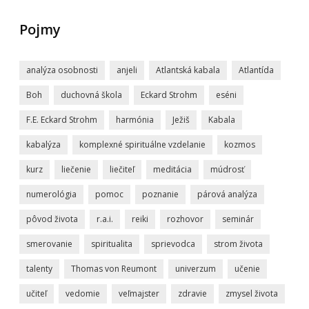
Pojmy
analýza osobnosti
anjeli
Atlantská kabala
Atlantída
Boh
duchovná škola
Eckard Strohm
eséni
F.E. Eckard Strohm
harmónia
Ježiš
Kabala
kabalýza
komplexné spirituálne vzdelanie
kozmos
kurz
liečenie
liečiteľ
meditácia
múdrosť
numerológia
pomoc
poznanie
párová analýza
pôvod života
r.a.i.
reiki
rozhovor
seminár
smerovanie
spiritualita
sprievodca
strom života
talenty
Thomas von Reumont
univerzum
učenie
učiteľ
vedomie
veľmajster
zdravie
zmysel života