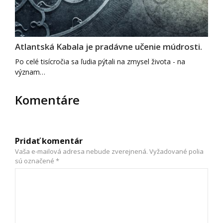
Atlantská Kabala je pradávne učenie múdrosti.
Po celé tisícročia sa ľudia pýtali na zmysel života - na
význam…
Komentáre
Pridať komentár
Vaša e-mailová adresa nebude zverejnená.
Vyžadované polia
sú označené
*