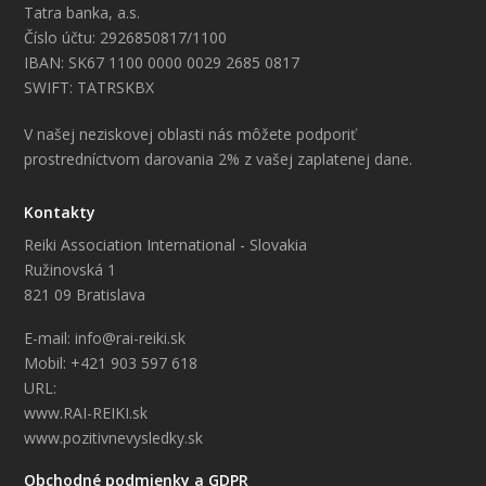
Tatra banka, a.s.
Číslo účtu: 2926850817/1100
IBAN: SK67 1100 0000 0029 2685 0817
SWIFT: TATRSKBX
V našej neziskovej oblasti nás môžete podporiť
prostredníctvom darovania 2% z vašej zaplatenej dane.
Kontakty
Reiki Association International - Slovakia
Ružinovská 1
821 09 Bratislava
E-mail: info@rai-reiki.sk
Mobil: +421 903 597 618
URL:
www.RAI-REIKI.sk
www.pozitivnevysledky.sk
Obchodné podmienky a GDPR