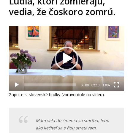
Ľudia, ktorí zomierajú,
vedia, že čoskoro zomrú.
Video
prehrávač
00:00
|
02:13
1.00x
Zapnite si slovenské titulky (vpravo dole na videu).
Mám veľa do činenia so smrťou, lebo
ako liečiteľ sa s ňou stretávam,