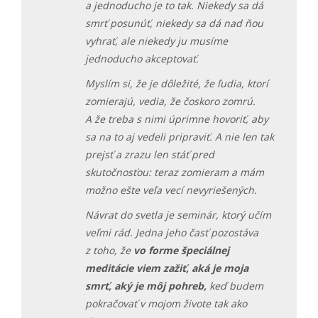
a jednoducho je to tak. Niekedy sa dá
smrť posunúť, niekedy sa dá nad ňou
vyhrať, ale niekedy ju musíme
jednoducho akceptovať.
Myslím si, že je dôležité, že ľudia, ktorí
zomierajú, vedia, že čoskoro zomrú.
A že treba s nimi úprimne hovoriť, aby
sa na to aj vedeli pripraviť. A nie len tak
prejsť a zrazu len stáť pred
skutočnosťou: teraz zomieram a mám
možno ešte veľa vecí nevyriešených.
Návrat do svetla je seminár, ktorý učím
veľmi rád. Jedna jeho časť pozostáva
z toho, že
vo forme špeciálnej
meditácie viem zažiť, aká je moja
smrť, aký je môj pohreb,
keď budem
pokračovať v mojom živote tak ako