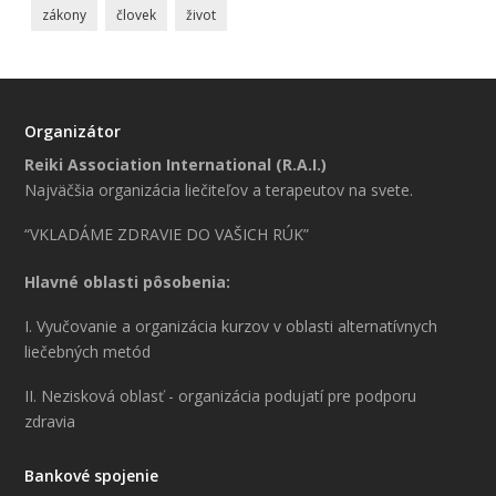
zákony
človek
život
Organizátor
Reiki Association International (R.A.I.)
Najväčšia organizácia liečiteľov a terapeutov na svete.
“VKLADÁME ZDRAVIE DO VAŠICH RÚK”
Hlavné oblasti pôsobenia:
I. Vyučovanie a organizácia kurzov v oblasti alternatívnych
liečebných metód
II. Nezisková oblasť - organizácia podujatí pre podporu
zdravia
Bankové spojenie