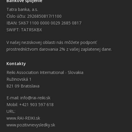
Bankové spojenie
Tatra banka, a.s.
Číslo účtu: 2926850817/1100
IBAN: SK67 1100 0000 0029 2685 0817
SWIFT: TATRSKBX
V našej neziskovej oblasti nás môžete podporiť
prostredníctvom darovania 2% z vašej zaplatenej dane.
Kontakty
Reiki Association International - Slovakia
Ružinovská 1
821 09 Bratislava
E-mail: info@rai-reiki.sk
Mobil: +421 903 597 618
URL:
www.RAI-REIKI.sk
www.pozitivnevysledky.sk