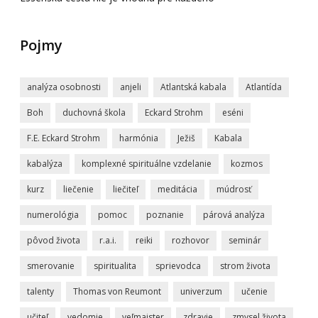
Pojmy
analýza osobnosti
anjeli
Atlantská kabala
Atlantída
Boh
duchovná škola
Eckard Strohm
eséni
F.E. Eckard Strohm
harmónia
Ježiš
Kabala
kabalýza
komplexné spirituálne vzdelanie
kozmos
kurz
liečenie
liečiteľ
meditácia
múdrosť
numerológia
pomoc
poznanie
párová analýza
pôvod života
r.a.i.
reiki
rozhovor
seminár
smerovanie
spiritualita
sprievodca
strom života
talenty
Thomas von Reumont
univerzum
učenie
učiteľ
vedomie
veľmajster
zdravie
zmysel života