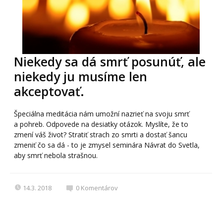
Niekedy sa dá smrť posunúť, ale
niekedy ju musíme len
akceptovať.
Špeciálna meditácia nám umožní nazrieť na svoju smrť
a pohreb. Odpovede na desiatky otázok. Myslíte, že to
zmení váš život? Stratiť strach zo smrti a dostať šancu
zmeniť čo sa dá - to je zmysel seminára Návrat do Svetla,
aby smrť nebola strašnou.
14.3. 2018
0
Komentárov