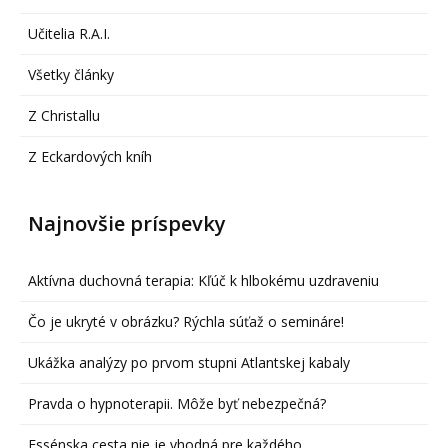
Učitelia R.A.I.
Všetky články
Z Christallu
Z Eckardových kníh
Najnovšie príspevky
Aktívna duchovná terapia: Kľúč k hlbokému uzdraveniu
Čo je ukryté v obrázku? Rýchla súťaž o semináre!
Ukážka analýzy po prvom stupni Atlantskej kabaly
Pravda o hypnoterapii. Môže byť nebezpečná?
Essénska cesta nie je vhodná pre každého