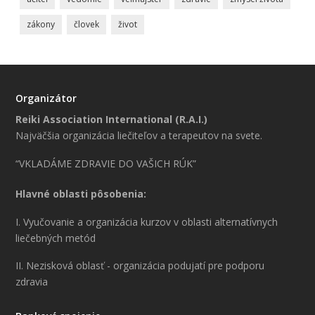
zákony
človek
život
Organizátor
Reiki Association International (R.A.I.)
Najväčšia organizácia liečiteľov a terapeutov na svete.
“VKLADÁME ZDRAVIE DO VAŠICH RÚK”
Hlavné oblasti pôsobenia:
I. Vyučovanie a organizácia kurzov v oblasti alternatívnych
liečebných metód
II. Nezisková oblasť - organizácia podujatí pre podporu
zdravia