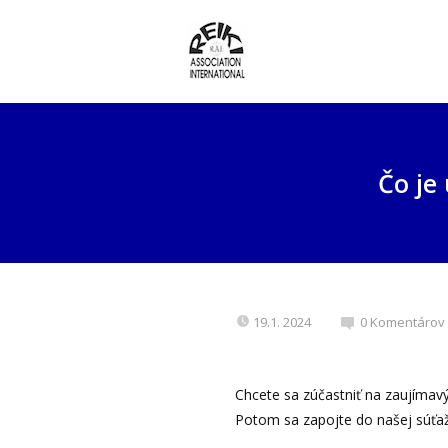
Čo je
19.1. 2024
0 Komentárov
Chcete sa zúčastniť na zaujíma
Potom sa zapojte do našej súťaž