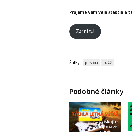
Prajeme vám veľa šťastia a t
Začni tu!
Štítky:
pravidlá
súťaž
Podobné články