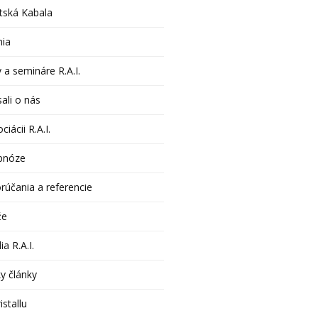
tská Kabala
nia
 a semináre R.A.I.
ali o nás
ciácii R.A.I.
pnóze
rúčania a referencie
že
ia R.A.I.
y články
istallu