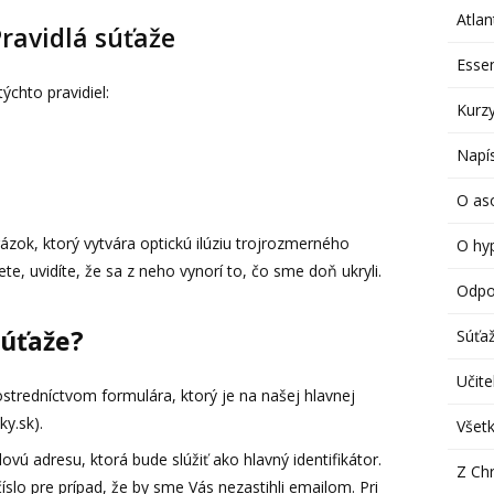
Atlan
ravidlá súťaže
Esse
ýchto pravidiel:
Kurzy
Napís
O aso
zok, ktorý vytvára optickú ilúziu trojrozmerného
O hy
te, uvidíte, že sa z neho vynorí to, čo sme doň ukryli.
Odpo
súťaže?
Súťa
Učitel
stredníctvom formulára, ktorý je na našej hlavnej
ky.sk).
Všetk
vú adresu, ktorá bude slúžiť ako hlavný identifikátor.
Z Chr
íslo pre prípad, že by sme Vás nezastihli emailom. Pri