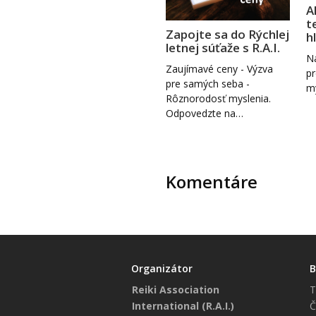
A
t
Zapojte sa do Rýchlej
h
letnej súťaže s R.A.I.
Na
Zaujímavé ceny - Výzva
pr
pre samých seba -
my
Rôznorodosť myslenia.
Odpovedzte na…
Komentáre
Organizátor
B
Reiki Association
T
International (R.A.I.)
Č