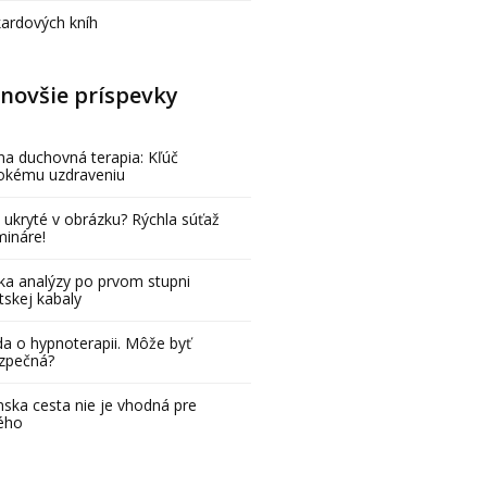
kardových kníh
novšie príspevky
na duchovná terapia: Kľúč
bokému uzdraveniu
 ukryté v obrázku? Rýchla súťaž
mináre!
ka analýzy po prvom stupni
tskej kabaly
a o hypnoterapii. Môže byť
zpečná?
ska cesta nie je vhodná pre
ého