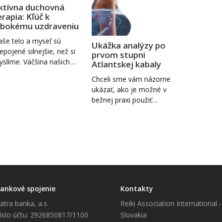
ktívna duchovná
erapia: Kľúč k
lbokému uzdraveniu
še telo a myseľ sú
Ukážka analýzy po
epojené silnejšie, než si
prvom stupni
slíme. Väčšina našich…
Atlantskej kabaly
Chceli sme vám názorne
ukázať, ako je možné v
bežnej praxi použiť…
ankové spojenie
Kontakty
atra banka, a.s.
Reiki Association International -
íslo účtu: 2926850817/1100
Slovakia