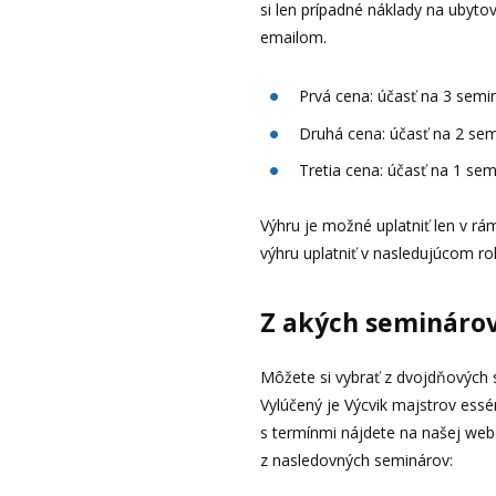
si len prípadné náklady na ubyt
emailom.
Prvá cena: účasť na 3 sem
Druhá cena: účasť na 2 se
Tretia cena: účasť na 1 se
Výhru je možné uplatniť len v rá
výhru uplatniť v nasledujúcom ro
Z akých seminárov
Môžete si vybrať z dvojdňových
Vylúčený je Výcvik majstrov es
s termínmi nájdete na našej web
z nasledovných seminárov: