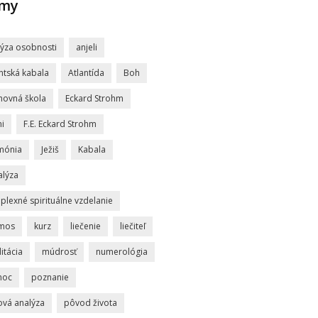
jmy
lýza osobnosti
anjeli
ntská kabala
Atlantída
Boh
hovná škola
Eckard Strohm
i
F.E. Eckard Strohm
mónia
Ježiš
Kabala
alýza
lexné spirituálne vzdelanie
mos
kurz
liečenie
liečiteľ
itácia
múdrosť
numerológia
moc
poznanie
ová analýza
pôvod života