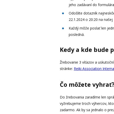
jeho zadávaní do formulára 
Odošlite dotazník najneskô
22.1.2024 o 20:20 na našej
Každý môže poslať len jednu
posledná.
Kedy a kde bude p
Žrebovanie 3 víťazov a uskutočn
stránke:
Reiki Association Intern
Čo môžete vyhrať
Do žrebovania zaradíme len sp
vyžrebujeme troch výhercov, kto
zadarmo. Ak by sa jednalo o pre