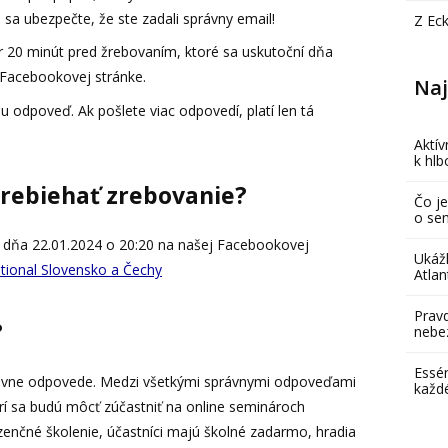
sa ubezpečte, že ste zadali správny email!
Z Ec
r 20 minút pred žrebovaním, ktoré sa uskutoční dňa
 Facebookovej stránke.
Naj
 odpoveď. Ak pošlete viac odpovedí, platí len tá
Aktív
k hl
rebiehať zrebovanie?
Čo je
o se
í dňa 22.01.2024 o 20:20 na našej Facebookovej
Ukáž
ational Slovensko a Čechy
Atlan
Pravd
?
nebe
Essén
rávne odpovede. Medzi všetkými správnymi odpoveďami
každ
rí sa budú môcť zúčastniť na online seminároch
zenčné školenie, účastníci majú školné zadarmo, hradia