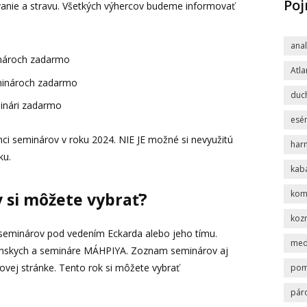
Po
ovanie a stravu. Všetkých výhercov budeme informovať
ana
inároch zadarmo
Atla
minároch zadarmo
duc
minári zadarmo
esén
mci seminárov v roku 2024. NIE JE možné si nevyužitú
har
ku.
kab
komp
 si môžete vybrať?
koz
 seminárov pod vedením Eckarda alebo jeho tímu.
med
sénskych a semináre MÁHPIYA. Zoznam seminárov aj
ovej stránke. Tento rok si môžete vybrať
po
pár