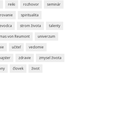
reiki
rozhovor
seminár
rovanie
spiritualita
ievodca
strom života
talenty
mas von Reumont
univerzum
nie
učiteľ
vedomie
ajster
zdravie
zmysel života
ony
človek
život