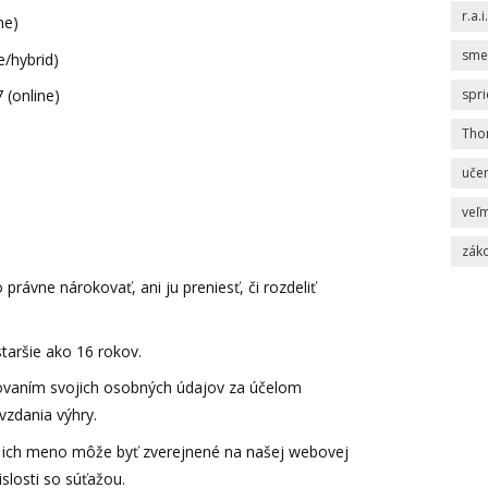
r.a.i.
ne)
sme
e/hybrid)
spr
7 (online)
Tho
uče
veľm
zák
 právne nárokovať, ani ju preniesť, či rozdeliť
taršie ako 16 rokov.
covaním svojich osobných údajov za účelom
zdania výhry.
že ich meno môže byť zverejnené na našej webovej
slosti so súťažou.