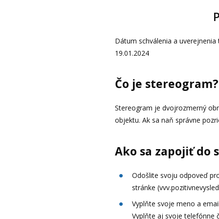
P
Dátum schválenia a uverejnenia t
19.01.2024
Čo je stereogram?
Stereogram je dvojrozmerný obrá
objektu. Ak sa naň správne pozrie
Ako sa zapojiť do 
Odošlite svoju odpoveď pro
stránke (vvv.pozitivnevysled
Vyplňte svoje meno a emailo
Vyplňte aj svoje telefónne č