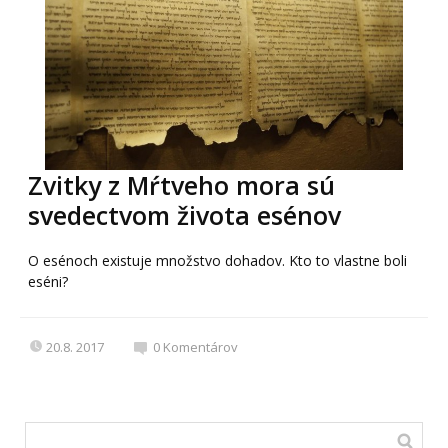
Zvitky z Mŕtveho mora sú
svedectvom života esénov
O esénoch existuje množstvo dohadov. Kto to vlastne boli
eséni?
20.8. 2017
0
Komentárov