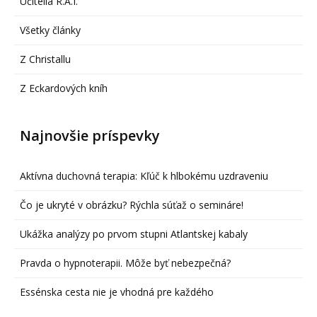
Učitelia R.A.I.
Všetky články
Z Christallu
Z Eckardových kníh
Najnovšie príspevky
Aktívna duchovná terapia: Kľúč k hlbokému uzdraveniu
Čo je ukryté v obrázku? Rýchla súťaž o semináre!
Ukážka analýzy po prvom stupni Atlantskej kabaly
Pravda o hypnoterapii. Môže byť nebezpečná?
Essénska cesta nie je vhodná pre každého