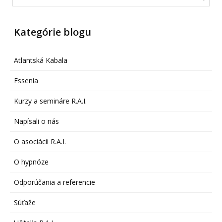
Kategórie blogu
Atlantská Kabala
Essenia
Kurzy a semináre R.A.I.
Napísali o nás
O asociácii R.A.I.
O hypnóze
Odporúčania a referencie
Súťaže