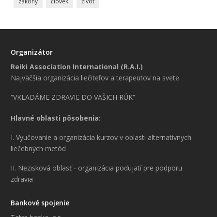
zákony
človek
život
Organizátor
Reiki Association International (R.A.I.)
Najväčšia organizácia liečiteľov a terapeutov na svete.
“VKLADÁME ZDRAVIE DO VAŠICH RÚK”
Hlavné oblasti pôsobenia:
I. Vyučovanie a organizácia kurzov v oblasti alternatívnych
liečebných metód
II. Nezisková oblasť - organizácia podujatí pre podporu
zdravia
Bankové spojenie