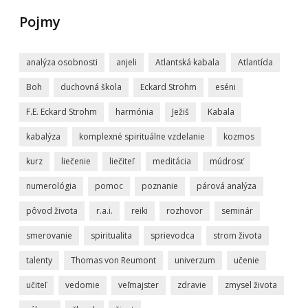
Pojmy
analýza osobnosti
anjeli
Atlantská kabala
Atlantída
Boh
duchovná škola
Eckard Strohm
eséni
F.E. Eckard Strohm
harmónia
Ježiš
Kabala
kabalýza
komplexné spirituálne vzdelanie
kozmos
kurz
liečenie
liečiteľ
meditácia
múdrosť
numerológia
pomoc
poznanie
párová analýza
pôvod života
r.a.i.
reiki
rozhovor
seminár
smerovanie
spiritualita
sprievodca
strom života
talenty
Thomas von Reumont
univerzum
učenie
učiteľ
vedomie
veľmajster
zdravie
zmysel života