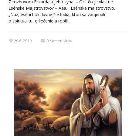
Z rozhovoru Eckarda a jeho syna: – Oci, čo je vlastne
Esénske Majstrovstvo? – Aaa… Esénske majstrovstvo…
„Nuž, eséni boli dávnejšie ľudia, ktorí sa zaujímali
o spiritualitu, o liečenie a robili...
20.6. 2019
0
Komentárov