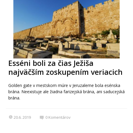
Esséni boli za čias Ježiša
najväčším zoskupením veriacich
Golden gate v mestskom múre v Jeruzaleme bola esénska
brána. Neexistuje ale žiadna farizejská brána, ani saducejská
brána.
20.6. 2019
0
Komentárov