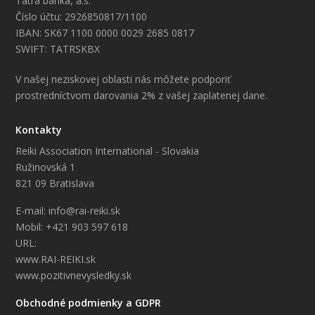
Tatra banka, a.s.
Číslo účtu: 2926850817/1100
IBAN: SK67 1100 0000 0029 2685 0817
SWIFT: TATRSKBX
V našej neziskovej oblasti nás môžete podporiť
prostredníctvom darovania 2% z vašej zaplatenej dane.
Kontakty
Reiki Association International - Slovakia
Ružinovská 1
821 09 Bratislava
E-mail: info@rai-reiki.sk
Mobil: +421 903 597 618
URL:
www.RAI-REIKI.sk
www.pozitivnevysledky.sk
Obchodné podmienky a GDPR