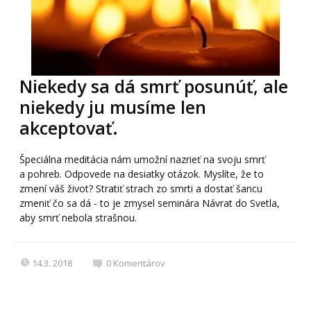
Niekedy sa dá smrť posunúť, ale
niekedy ju musíme len
akceptovať.
Špeciálna meditácia nám umožní nazrieť na svoju smrť
a pohreb. Odpovede na desiatky otázok. Myslíte, že to
zmení váš život? Stratiť strach zo smrti a dostať šancu
zmeniť čo sa dá - to je zmysel seminára Návrat do Svetla,
aby smrť nebola strašnou.
14.3. 2018
0
Komentárov