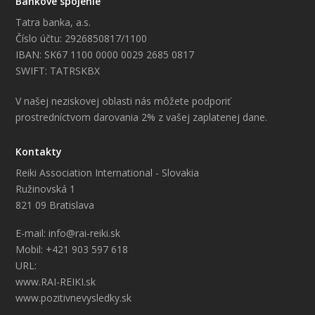
Bankové spojenie
Tatra banka, a.s.
Číslo účtu: 2926850817/1100
IBAN: SK67 1100 0000 0029 2685 0817
SWIFT: TATRSKBX
V našej neziskovej oblasti nás môžete podporiť
prostredníctvom darovania 2% z vašej zaplatenej dane.
Kontakty
Reiki Association International - Slovakia
Ružinovská 1
821 09 Bratislava
E-mail: info@rai-reiki.sk
Mobil: +421 903 597 618
URL:
www.RAI-REIKI.sk
www.pozitivnevysledky.sk