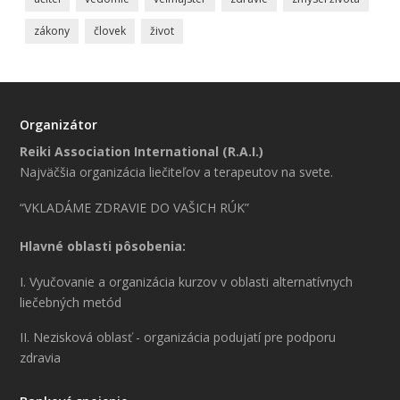
zákony
človek
život
Organizátor
Reiki Association International (R.A.I.)
Najväčšia organizácia liečiteľov a terapeutov na svete.
“VKLADÁME ZDRAVIE DO VAŠICH RÚK”
Hlavné oblasti pôsobenia:
I. Vyučovanie a organizácia kurzov v oblasti alternatívnych
liečebných metód
II. Nezisková oblasť - organizácia podujatí pre podporu
zdravia