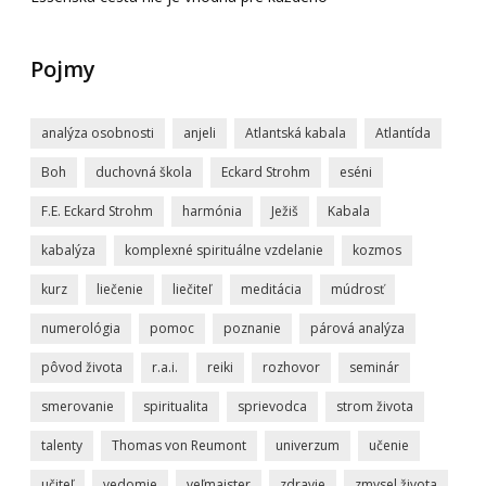
Pojmy
analýza osobnosti
anjeli
Atlantská kabala
Atlantída
Boh
duchovná škola
Eckard Strohm
eséni
F.E. Eckard Strohm
harmónia
Ježiš
Kabala
kabalýza
komplexné spirituálne vzdelanie
kozmos
kurz
liečenie
liečiteľ
meditácia
múdrosť
numerológia
pomoc
poznanie
párová analýza
pôvod života
r.a.i.
reiki
rozhovor
seminár
smerovanie
spiritualita
sprievodca
strom života
talenty
Thomas von Reumont
univerzum
učenie
učiteľ
vedomie
veľmajster
zdravie
zmysel života