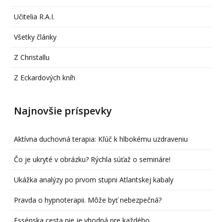
Učitelia R.A.I.
Všetky články
Z Christallu
Z Eckardových kníh
Najnovšie príspevky
Aktívna duchovná terapia: Kľúč k hlbokému uzdraveniu
Čo je ukryté v obrázku? Rýchla súťaž o semináre!
Ukážka analýzy po prvom stupni Atlantskej kabaly
Pravda o hypnoterapii. Môže byť nebezpečná?
Essénska cesta nie je vhodná pre každého