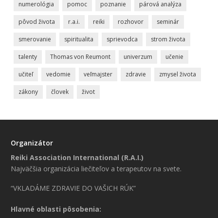
numerológia
pomoc
poznanie
párová analýza
pôvod života
r.a.i.
reiki
rozhovor
seminár
smerovanie
spiritualita
sprievodca
strom života
talenty
Thomas von Reumont
univerzum
učenie
učiteľ
vedomie
veľmajster
zdravie
zmysel života
zákony
človek
život
Organizátor
Reiki Association International (R.A.I.)
Najväčšia organizácia liečiteľov a terapeutov na svete.
“VKLADÁME ZDRAVIE DO VAŠICH RÚK”
Hlavné oblasti pôsobenia: