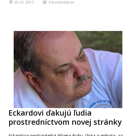
20.10. 2017
0
Komentárov
Eckardovi ďakujú ľudia
prostredníctvom novej stránky
Eckardova neotrasiteľná dôvera Bohu, láska a jednota „so