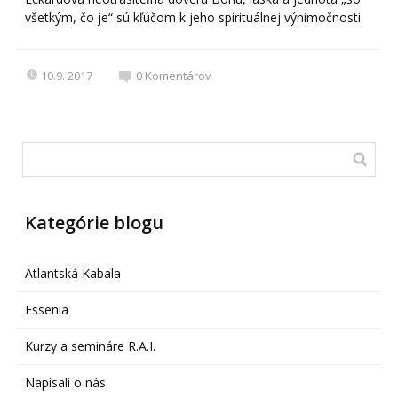
všetkým, čo je“ sú kľúčom k jeho spirituálnej výnimočnosti.
10.9. 2017
0
Komentárov
Kategórie blogu
Atlantská Kabala
Essenia
Kurzy a semináre R.A.I.
Napísali o nás