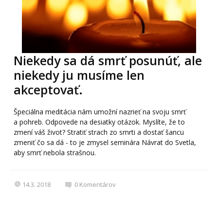
Niekedy sa dá smrť posunúť, ale
niekedy ju musíme len
akceptovať.
Špeciálna meditácia nám umožní nazrieť na svoju smrť
a pohreb. Odpovede na desiatky otázok. Myslíte, že to
zmení váš život? Stratiť strach zo smrti a dostať šancu
zmeniť čo sa dá - to je zmysel seminára Návrat do Svetla,
aby smrť nebola strašnou.
14.3. 2018
0
Komentárov