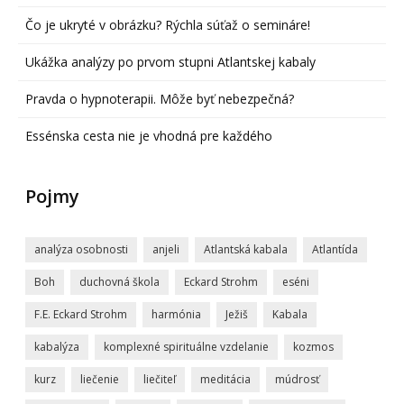
Čo je ukryté v obrázku? Rýchla súťaž o semináre!
Ukážka analýzy po prvom stupni Atlantskej kabaly
Pravda o hypnoterapii. Môže byť nebezpečná?
Essénska cesta nie je vhodná pre každého
Pojmy
analýza osobnosti
anjeli
Atlantská kabala
Atlantída
Boh
duchovná škola
Eckard Strohm
eséni
F.E. Eckard Strohm
harmónia
Ježiš
Kabala
kabalýza
komplexné spirituálne vzdelanie
kozmos
kurz
liečenie
liečiteľ
meditácia
múdrosť