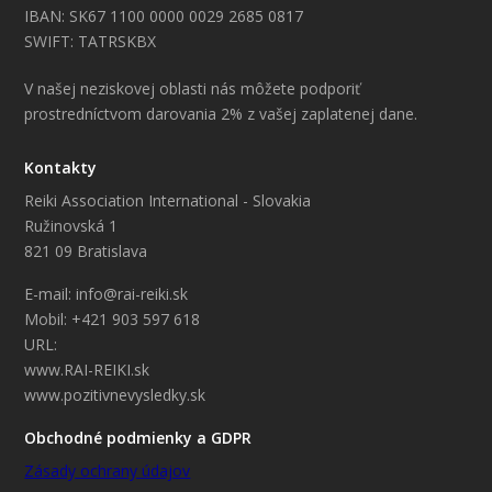
IBAN: SK67 1100 0000 0029 2685 0817
SWIFT: TATRSKBX
V našej neziskovej oblasti nás môžete podporiť
prostredníctvom darovania 2% z vašej zaplatenej dane.
Kontakty
Reiki Association International - Slovakia
Ružinovská 1
821 09 Bratislava
E-mail: info@rai-reiki.sk
Mobil: +421 903 597 618
URL:
www.RAI-REIKI.sk
www.pozitivnevysledky.sk
Obchodné podmienky a GDPR
Zásady ochrany údajov