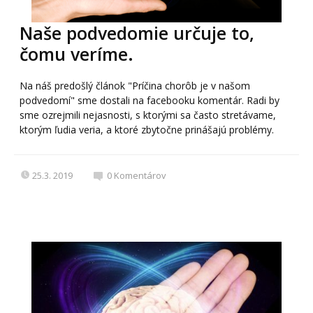
Naše podvedomie určuje to,
čomu veríme.
Na náš predošlý článok "Príčina chorôb je v našom
podvedomí" sme dostali na facebooku komentár. Radi by
sme ozrejmili nejasnosti, s ktorými sa často stretávame,
ktorým ľudia veria, a ktoré zbytočne prinášajú problémy.
25.3. 2019
0
Komentárov