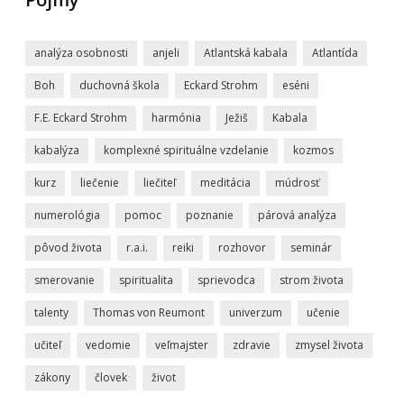
analýza osobnosti
anjeli
Atlantská kabala
Atlantída
Boh
duchovná škola
Eckard Strohm
eséni
F.E. Eckard Strohm
harmónia
Ježiš
Kabala
kabalýza
komplexné spirituálne vzdelanie
kozmos
kurz
liečenie
liečiteľ
meditácia
múdrosť
numerológia
pomoc
poznanie
párová analýza
pôvod života
r.a.i.
reiki
rozhovor
seminár
smerovanie
spiritualita
sprievodca
strom života
talenty
Thomas von Reumont
univerzum
učenie
učiteľ
vedomie
veľmajster
zdravie
zmysel života
zákony
človek
život