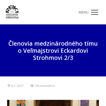
MENU
Členovia medzinárodného tímu
o Veľmajstrovi Eckardovi
Strohmovi 2/3
6.1. 2017
0 Komentárov
Video