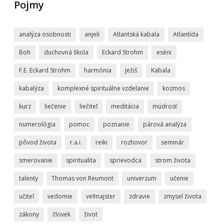
Pojmy
analýza osobnosti
anjeli
Atlantská kabala
Atlantída
Boh
duchovná škola
Eckard Strohm
eséni
F.E. Eckard Strohm
harmónia
Ježiš
Kabala
kabalýza
komplexné spirituálne vzdelanie
kozmos
kurz
liečenie
liečiteľ
meditácia
múdrosť
numerológia
pomoc
poznanie
párová analýza
pôvod života
r.a.i.
reiki
rozhovor
seminár
smerovanie
spiritualita
sprievodca
strom života
talenty
Thomas von Reumont
univerzum
učenie
učiteľ
vedomie
veľmajster
zdravie
zmysel života
zákony
človek
život