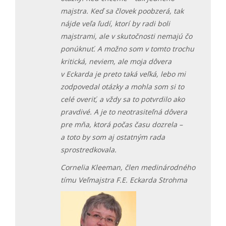
majstra. Keď sa človek poobzerá, tak
nájde veľa ľudí, ktorí by radi boli
majstrami, ale v skutočnosti nemajú čo
ponúknuť. A možno som v tomto trochu
kritická, neviem, ale moja dôvera
v Eckarda je preto taká veľká, lebo mi
zodpovedal otázky a mohla som si to
celé overiť, a vždy sa to potvrdilo ako
pravdivé. A je to neotrasiteľná dôvera
pre mňa, ktorá počas času dozrela –
a toto by som aj ostatným rada
sprostredkovala.
Cornelia Kleeman, člen medinárodného
tímu Veľmajstra F.E. Eckarda Strohma