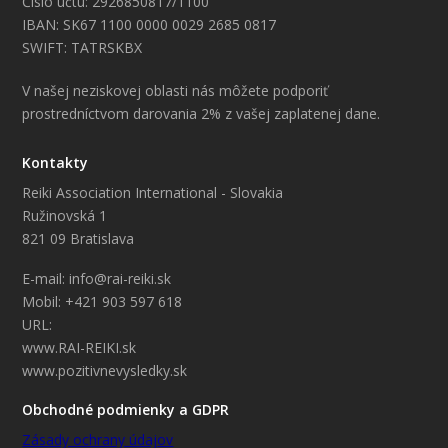
Číslo účtu: 2926850817/1100
IBAN: SK67 1100 0000 0029 2685 0817
SWIFT: TATRSKBX
V našej neziskovej oblasti nás môžete podporiť
prostredníctvom darovania 2% z vašej zaplatenej dane.
Kontakty
Reiki Association International - Slovakia
Ružinovská 1
821 09 Bratislava
E-mail: info@rai-reiki.sk
Mobil: +421 903 597 618
URL:
www.RAI-REIKI.sk
www.pozitivnevysledky.sk
Obchodné podmienky a GDPR
Zásady ochrany údajov