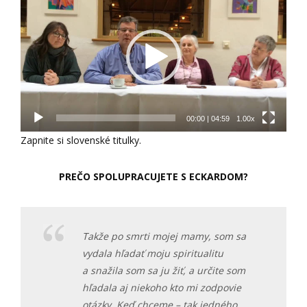
prehrávač
00:00
|
04:59
1.00x
Zapnite si slovenské titulky.
PREČO SPOLUPRACUJETE S ECKARDOM?
Takže po smrti mojej mamy, som sa
vydala hľadať moju spiritualitu
a snažila som sa ju žiť, a určite som
hľadala aj niekoho kto mi zodpovie
otázky. Keď chceme – tak jedného