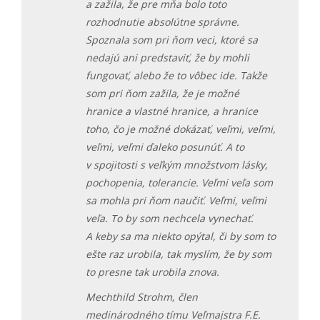
a zažila, že pre mňa bolo toto
rozhodnutie absolútne správne.
Spoznala som pri ňom veci, ktoré sa
nedajú ani predstaviť, že by mohli
fungovať, alebo že to vôbec ide. Takže
som pri ňom zažila, že je možné
hranice a vlastné hranice, a hranice
toho, čo je možné dokázať, veľmi, veľmi,
veľmi, veľmi ďaleko posunúť. A to
v spojitosti s veľkým množstvom lásky,
pochopenia, tolerancie. Veľmi veľa som
sa mohla pri ňom naučiť. Veľmi, veľmi
veľa. To by som nechcela vynechať.
A keby sa ma niekto opýtal, či by som to
ešte raz urobila, tak myslím, že by som
to presne tak urobila znova.
Mechthild Strohm, člen
medinárodného tímu Veľmajstra F.E.