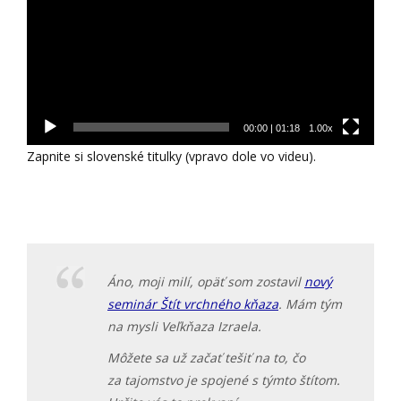
00:00
|
01:18
1.00x
Zapnite si slovenské titulky (vpravo dole vo videu).
Áno, moji milí, opäť som zostavil
nový
seminár Štít vrchného kňaza
. Mám tým
na mysli Veľkňaza Izraela.
Môžete sa už začať tešiť na to, čo
za tajomstvo je spojené s týmto štítom.