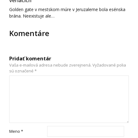
veriacich
Golden gate v mestskom múre v Jeruzaleme bola esénska
brána. Neexistuje ale…
Komentáre
Pridať komentár
Vaša e-mailová adresa nebude zverejnená.
Vyžadované polia
sú označené
*
Meno
*