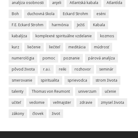
analýza osobnosti
anjeli
Atlantská kabala
Atlantída
Boh
duchovná škola
Eckard Strohm
eséni
F.E. Eckard Strohm
harmónia
Ježiš
Kabala
kabalýza
komplexné spirituálne vzdelanie
kozmos
kurz
liečenie
liečiteľ
meditácia
múdrosť
numerológia
pomoc
poznanie
párová analýza
pôvod života
r.a.i.
reiki
rozhovor
seminár
smerovanie
spiritualita
sprievodca
strom života
talenty
Thomas von Reumont
univerzum
učenie
učiteľ
vedomie
veľmajster
zdravie
zmysel života
zákony
človek
život