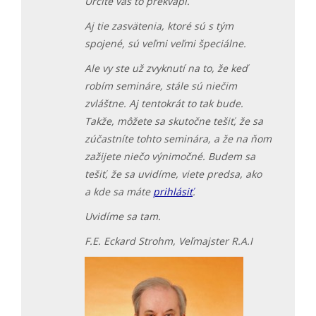
Určite vás to prekvapí.
Aj tie zasvätenia, ktoré sú s tým
spojené, sú veľmi veľmi špeciálne.
Ale vy ste už zvyknutí na to, že keď
robím semináre, stále sú niečim
zvláštne. Aj tentokrát to tak bude.
Takže, môžete sa skutočne tešiť, že sa
zúčastníte tohto seminára, a že na ňom
zažijete niečo výnimočné. Budem sa
tešiť, že sa uvidíme, viete predsa, ako
a kde sa máte
prihlásiť
.
Uvidíme sa tam.
F.E. Eckard Strohm, Veľmajster R.A.I