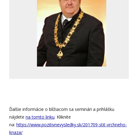
Ďalšie informácie o blížiacom sa seminári a prihlášku
nájdete
na tomto linku
. Kliknite
na:
https://www.pozitivnevysledky.sk/201709-stit-vrchneho-
knaza/