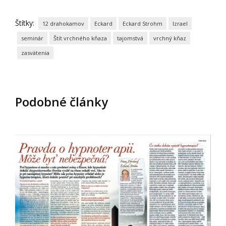
Štítky:
12 drahokamov
Eckard
Eckard Strohm
Izrael
seminár
Štít vrchného kňaza
tajomstvá
vrchný kňaz
zasvätenia
Podobné články