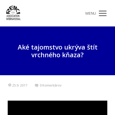
MENU
Aké tajomstvo ukrýva štít
vrchného kňaza?
25.9. 2017
0 Komentárov
Video
prehrávač