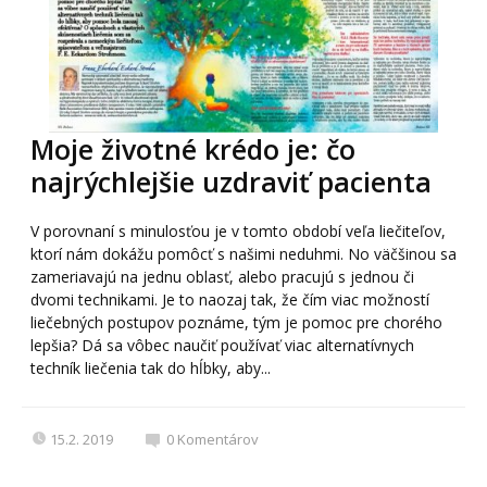
Moje životné krédo je: čo
najrýchlejšie uzdraviť pacienta
V porovnaní s minulosťou je v tomto období veľa liečiteľov,
ktorí nám dokážu pomôcť s našimi neduhmi. No väčšinou sa
zameriavajú na jednu oblasť, alebo pracujú s jednou či
dvomi technikami. Je to naozaj tak, že čím viac možností
liečebných postupov poznáme, tým je pomoc pre chorého
lepšia? Dá sa vôbec naučiť používať viac alternatívnych
techník liečenia tak do hĺbky, aby...
15.2. 2019
0
Komentárov