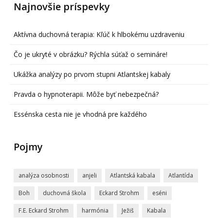
Najnovšie príspevky
Aktívna duchovná terapia: Kľúč k hlbokému uzdraveniu
Čo je ukryté v obrázku? Rýchla súťaž o semináre!
Ukážka analýzy po prvom stupni Atlantskej kabaly
Pravda o hypnoterapii. Môže byť nebezpečná?
Essénska cesta nie je vhodná pre každého
Pojmy
analýza osobnosti
anjeli
Atlantská kabala
Atlantída
Boh
duchovná škola
Eckard Strohm
eséni
F.E. Eckard Strohm
harmónia
Ježiš
Kabala