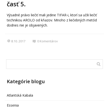
časť 5.
Výsadné právo liečiť mali jedine TIFAR-i, ktorí sa učili liečiť
technikou AROLO od kňazov. Mnoho z liečebných metód
dodnes nie je objavených.
8.10. 2017
0
Komentárov
Kategórie blogu
Atlantská Kabala
Essenia