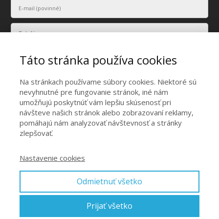
Táto stránka používa cookies
Na stránkach používame súbory cookies. Niektoré sú
nevyhnutné pre fungovanie stránok, iné nám
umožňujú poskytnúť vám lepšiu skúsenosť pri
Vaše osobné údaje budú použité len na účely vyriešenia vášho
návšteve našich stránok alebo zobrazovaní reklamy,
dopytu.
pomáhajú nám analyzovať návštevnosť a stránky
Odoslať
zlepšovať.
Nastavenie cookies
Odmietnuť všetko
Hore
Prijať všetko
© Reiki Association International / SIR F.E. Eckard Prinz von Strohm