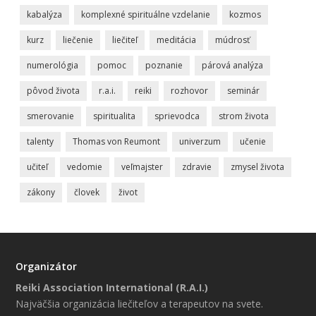
kabalýza
komplexné spirituálne vzdelanie
kozmos
kurz
liečenie
liečiteľ
meditácia
múdrosť
numerológia
pomoc
poznanie
párová analýza
pôvod života
r.a.i.
reiki
rozhovor
seminár
smerovanie
spiritualita
sprievodca
strom života
talenty
Thomas von Reumont
univerzum
učenie
učiteľ
vedomie
veľmajster
zdravie
zmysel života
zákony
človek
život
Organizátor
Reiki Association International (R.A.I.)
Najväčšia organizácia liečiteľov a terapeutov na svete.