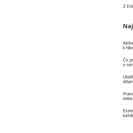
Z Ec
Naj
Aktív
k hl
Čo je
o se
Ukáž
Atlan
Pravd
nebe
Essén
každ