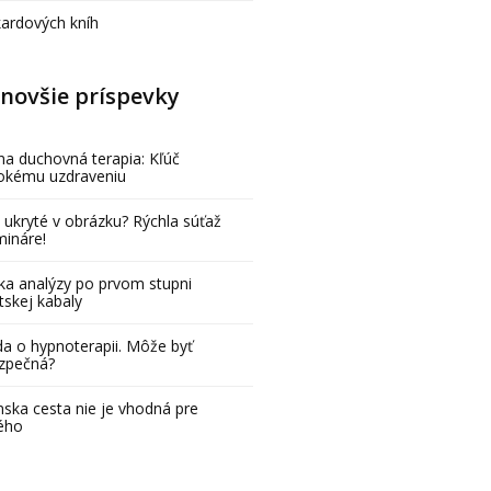
kardových kníh
novšie príspevky
na duchovná terapia: Kľúč
bokému uzdraveniu
 ukryté v obrázku? Rýchla súťaž
mináre!
ka analýzy po prvom stupni
tskej kabaly
a o hypnoterapii. Môže byť
zpečná?
ska cesta nie je vhodná pre
ého