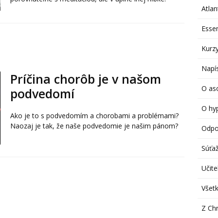
Atlan
Esse
Kurzy
Napís
Príčina chorôb je v našom
O aso
podvedomí
O hy
Ako je to s podvedomím a chorobami a problémami?
Naozaj je tak, že naše podvedomie je našim pánom?
Odpo
Súťa
Učitel
Všetk
Z Chr