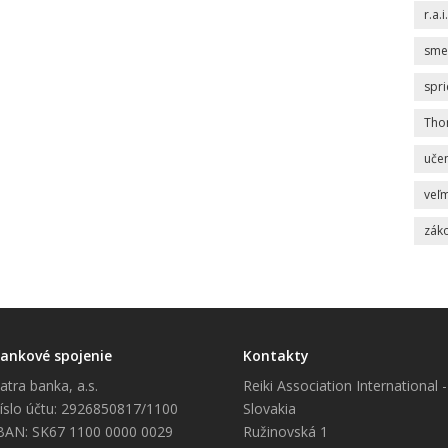
r.a.i.
sme
spr
Tho
uče
veľm
zák
ankové spojenie
Kontakty
atra banka, a.s.
Reiki Association International -
íslo účtu: 2926850817/1100
Slovakia
BAN: SK67 1100 0000 0029
Ružinovská 1