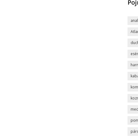
Po
ana
Atla
duc
esén
har
kab
komp
koz
med
po
pár