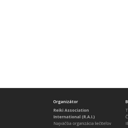
Organizátor
B
Reiki Association
T
International (R.A.I.)
Č
Najväčšia organizácia liečiteľov
I