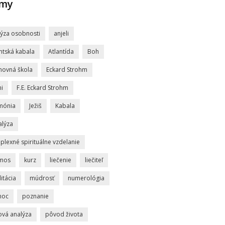
jmy
lýza osobnosti
anjeli
ntská kabala
Atlantída
Boh
hovná škola
Eckard Strohm
i
F.E. Eckard Strohm
mónia
Ježiš
Kabala
alýza
lexné spirituálne vzdelanie
mos
kurz
liečenie
liečiteľ
itácia
múdrosť
numerológia
moc
poznanie
ová analýza
pôvod života