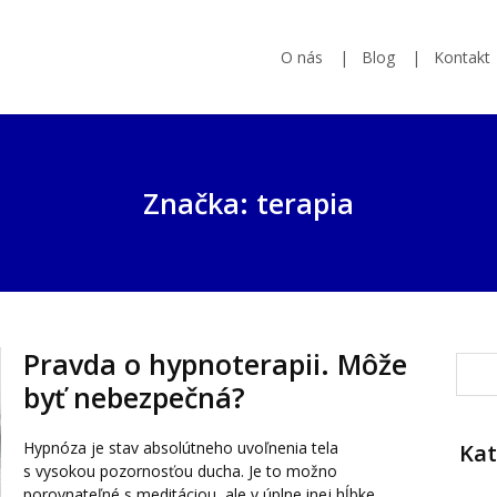
O nás
Blog
Kontakt
Značka: terapia
Pravda o hypnoterapii. Môže
byť nebezpečná?
Hypnóza je stav absolútneho uvoľnenia tela
Kat
s vysokou pozornosťou ducha. Je to možno
porovnateľné s meditáciou, ale v úplne inej hĺbke.