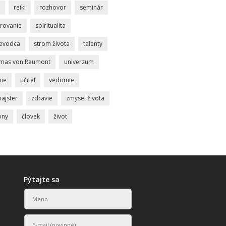
reiki
rozhovor
seminár
rovanie
spiritualita
ievodca
strom života
talenty
mas von Reumont
univerzum
nie
učiteľ
vedomie
ajster
zdravie
zmysel života
ony
človek
život
Pýtajte sa