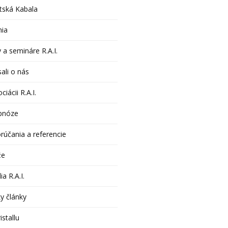
tská Kabala
nia
 a semináre R.A.I.
ali o nás
ciácii R.A.I.
pnóze
rúčania a referencie
že
ia R.A.I.
y články
istallu