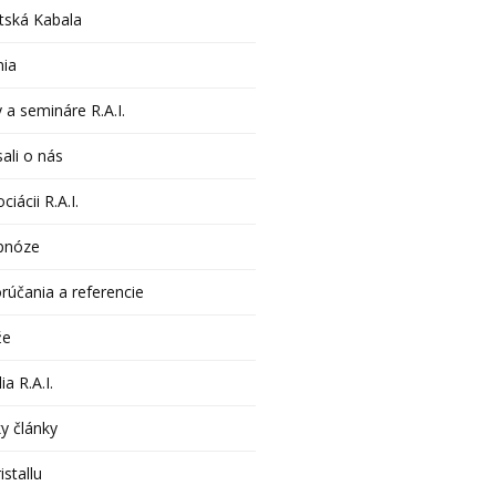
tská Kabala
nia
 a semináre R.A.I.
ali o nás
ciácii R.A.I.
pnóze
rúčania a referencie
že
ia R.A.I.
y články
istallu