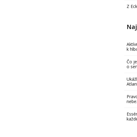
Z Ec
Naj
Aktív
k hl
Čo je
o se
Ukáž
Atlan
Pravd
nebe
Essén
každ