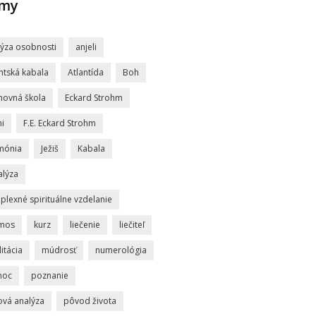
jmy
lýza osobnosti
anjeli
ntská kabala
Atlantída
Boh
hovná škola
Eckard Strohm
i
F.E. Eckard Strohm
mónia
Ježiš
Kabala
alýza
lexné spirituálne vzdelanie
mos
kurz
liečenie
liečiteľ
itácia
múdrosť
numerológia
moc
poznanie
ová analýza
pôvod života