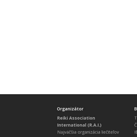
Organizátor
B
Reiki Association
T
International (R.A.I.)
Č
Najväčšia organizácia liečiteľov
I