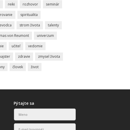
reiki
rozhovor
seminár
rovanie
spiritualita
ievodca
strom života
talenty
mas von Reumont
univerzum
nie
učiteľ
vedomie
ajster
zdravie
zmysel života
ony
človek
život
Pýtajte sa