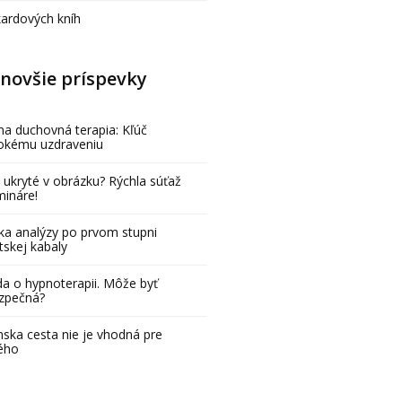
kardových kníh
novšie príspevky
na duchovná terapia: Kľúč
bokému uzdraveniu
 ukryté v obrázku? Rýchla súťaž
mináre!
ka analýzy po prvom stupni
tskej kabaly
a o hypnoterapii. Môže byť
zpečná?
ska cesta nie je vhodná pre
ého