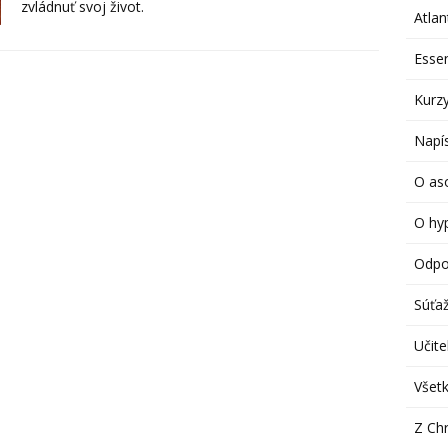
zvládnuť svoj život.
Atlan
Esse
Kurzy
Napís
O aso
O hy
Odpo
Súťa
Učitel
Všetk
Z Chr