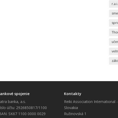
r.a.i.
sme
spr
Tho
uče
veľm
zák
ankové spojenie
Kontakty
atra banka, a.s.
Reiki Association International -
íslo účtu: 2926850817/1100
Slovakia
BAN: SK67 1100 0000 0029
Ružinovská 1