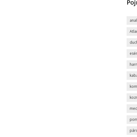
Po
ana
Atla
duc
esén
har
kab
komp
koz
med
po
pár