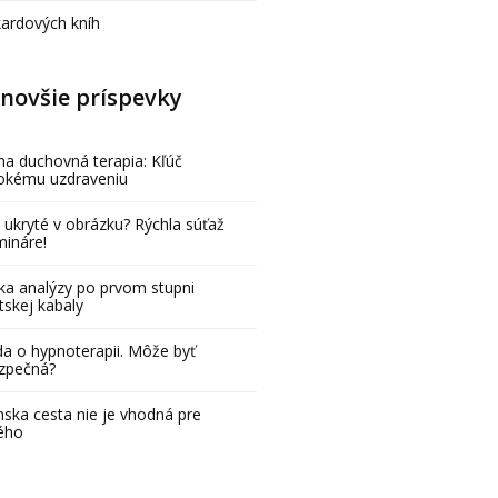
kardových kníh
novšie príspevky
na duchovná terapia: Kľúč
bokému uzdraveniu
 ukryté v obrázku? Rýchla súťaž
mináre!
ka analýzy po prvom stupni
tskej kabaly
a o hypnoterapii. Môže byť
zpečná?
ska cesta nie je vhodná pre
ého