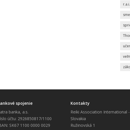
r.a.i.
sme
spr
Tho
uče
veľm
zák
ankové spojenie
Kontakty
atra banka, a.s.
Reiki Association International -
íslo účtu: 2926850817/1100
Slovakia
BAN: SK67 1100 0000 0029
Ružinovská 1