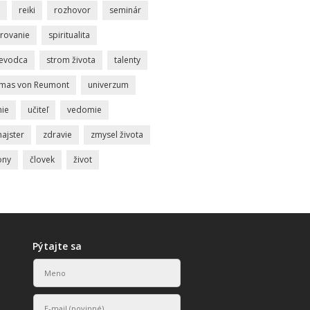
reiki
rozhovor
seminár
rovanie
spiritualita
ievodca
strom života
talenty
mas von Reumont
univerzum
nie
učiteľ
vedomie
ajster
zdravie
zmysel života
ony
človek
život
Pýtajte sa