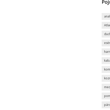
Po
ana
Atla
duc
esén
har
kab
komp
koz
med
po
pár