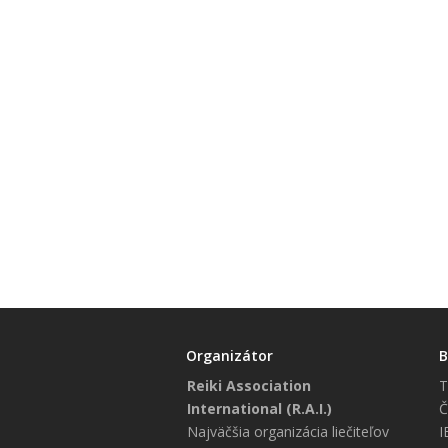
Organizátor
B
Reiki Association
T
International (R.A.I.)
Č
Najväčšia organizácia liečiteľov
I