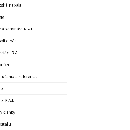
tská Kabala
nia
 a semináre R.A.I.
ali o nás
ciácii R.A.I.
pnóze
rúčania a referencie
že
ia R.A.I.
y články
istallu