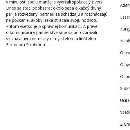
v minulosti spolu manželia vydržali spolu celý život?
Atlan
Dnes sa stačí poobzerať okolo seba a každý druhý
pár je rozvedený, partneri sa schádzajú a rozchádzajú
Esse
na počkanie, akoby láska strácala svoju hodnotu.
Pritom všetko je o správnej komunikácii. A práve
Kurzy
o komunikácii v partnerstve sme sa porozprávali
s uznávaným nemeckým mysliteľom a liečiteľom
Napís
Eckardom Strohmom. ...
O aso
O hy
Odpo
Súťa
Učitel
Všetk
Z Chr