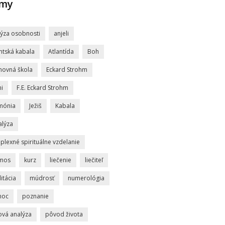
jmy
lýza osobnosti
anjeli
ntská kabala
Atlantída
Boh
hovná škola
Eckard Strohm
i
F.E. Eckard Strohm
mónia
Ježiš
Kabala
alýza
lexné spirituálne vzdelanie
mos
kurz
liečenie
liečiteľ
itácia
múdrosť
numerológia
moc
poznanie
ová analýza
pôvod života