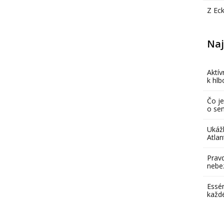
Z Ec
Naj
Aktív
k hl
Čo je
o se
Ukáž
Atlan
Pravd
nebe
Essén
každ