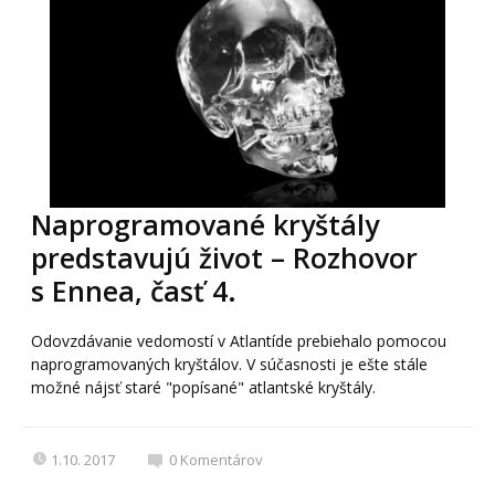
Naprogramované kryštály
predstavujú život – Rozhovor
s Ennea, časť 4.
Odovzdávanie vedomostí v Atlantíde prebiehalo pomocou
naprogramovaných kryštálov. V súčasnosti je ešte stále
možné nájsť staré "popísané" atlantské kryštály.
1.10. 2017
0
Komentárov