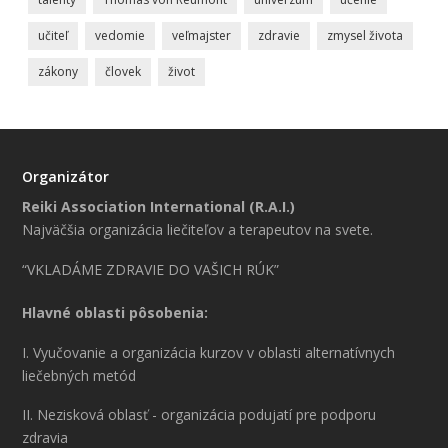
učiteľ
vedomie
veľmajster
zdravie
zmysel života
zákony
človek
život
Organizátor
Reiki Association International (R.A.I.)
Najväčšia organizácia liečiteľov a terapeutov na svete.
“VKLADÁME ZDRAVIE DO VAŠICH RÚK”
Hlavné oblasti pôsobenia:
I. Vyučovanie a organizácia kurzov v oblasti alternatívnych
liečebných metód
II. Nezisková oblasť - organizácia podujatí pre podporu
zdravia