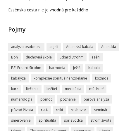
Essénska cesta nie je vhodná pre každého
Pojmy
analýza osobnosti
anjeli
Atlantská kabala
Atlantída
Boh
duchovná škola
Eckard Strohm
eséni
F.E. Eckard Strohm
harmónia
Ježiš
Kabala
kabalýza
komplexné spirituálne vzdelanie
kozmos
kurz
liečenie
liečiteľ
meditácia
múdrosť
numerológia
pomoc
poznanie
párová analýza
pôvod života
r.a.i.
reiki
rozhovor
seminár
smerovanie
spiritualita
sprievodca
strom života
talenty
Thomas von Reumont
univerzum
učenie