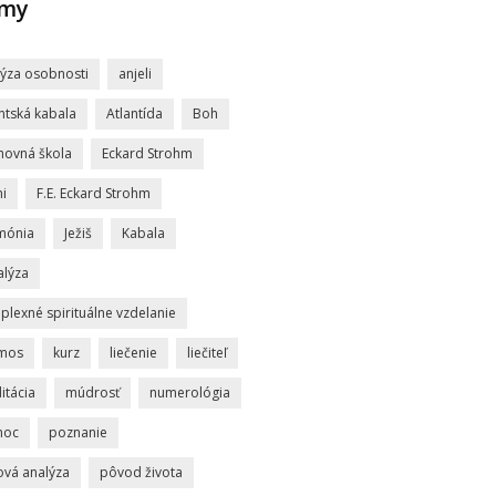
jmy
lýza osobnosti
anjeli
ntská kabala
Atlantída
Boh
hovná škola
Eckard Strohm
i
F.E. Eckard Strohm
mónia
Ježiš
Kabala
alýza
lexné spirituálne vzdelanie
mos
kurz
liečenie
liečiteľ
itácia
múdrosť
numerológia
moc
poznanie
ová analýza
pôvod života