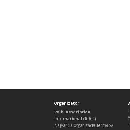
Organizátor
B
Reiki Association
T
International (R.A.I.)
Č
Najväčšia organizácia liečiteľov
I