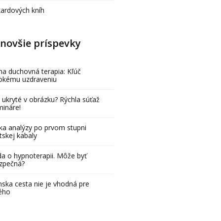
kardových kníh
novšie príspevky
na duchovná terapia: Kľúč
bokému uzdraveniu
 ukryté v obrázku? Rýchla súťaž
mináre!
ka analýzy po prvom stupni
tskej kabaly
a o hypnoterapii. Môže byť
zpečná?
ska cesta nie je vhodná pre
ého