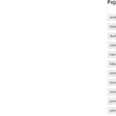
Po
ana
Atla
duc
esén
har
kab
komp
koz
med
po
pár