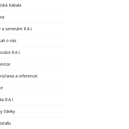
tská Kabala
nia
 a semináre R.A.I.
ali o nás
ciácii R.A.I.
pnóze
rúčania a referencie
že
ia R.A.I.
y články
istallu