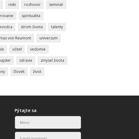
reiki
rozhovor
seminár
rovanie
spiritualita
ievodca
strom života
talenty
mas von Reumont
univerzum
nie
učiteľ
vedomie
ajster
zdravie
zmysel života
ony
človek
život
Pýtajte sa