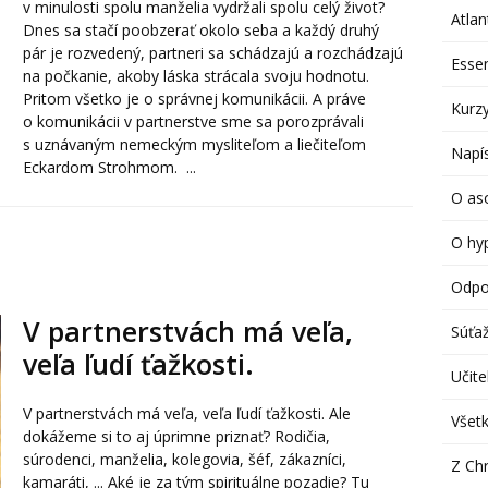
v minulosti spolu manželia vydržali spolu celý život?
Atlan
Dnes sa stačí poobzerať okolo seba a každý druhý
pár je rozvedený, partneri sa schádzajú a rozchádzajú
Esse
na počkanie, akoby láska strácala svoju hodnotu.
Pritom všetko je o správnej komunikácii. A práve
Kurzy
o komunikácii v partnerstve sme sa porozprávali
s uznávaným nemeckým mysliteľom a liečiteľom
Napís
Eckardom Strohmom. ...
O aso
O hy
Odpo
V partnerstvách má veľa,
Súťa
veľa ľudí ťažkosti.
Učitel
V partnerstvách má veľa, veľa ľudí ťažkosti. Ale
Všetk
dokážeme si to aj úprimne priznať? Rodičia,
súrodenci, manželia, kolegovia, šéf, zákazníci,
Z Chr
kamaráti, ... Aké je za tým spirituálne pozadie? Tu