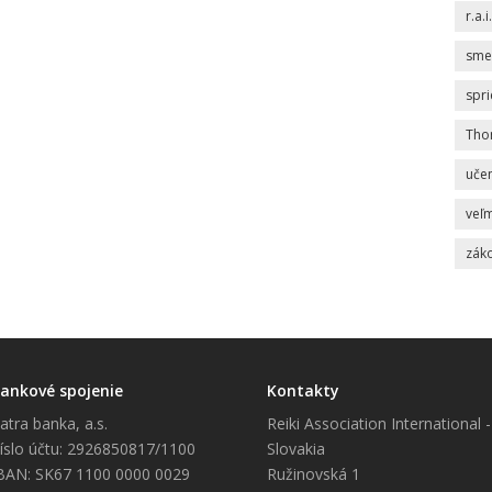
r.a.i.
sme
spr
Tho
uče
veľm
zák
ankové spojenie
Kontakty
atra banka, a.s.
Reiki Association International -
íslo účtu: 2926850817/1100
Slovakia
BAN: SK67 1100 0000 0029
Ružinovská 1