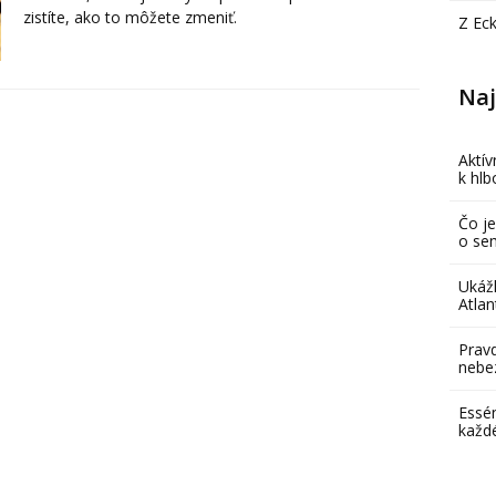
zistíte, ako to môžete zmeniť.
Z Ec
Naj
Aktív
k hl
Čo je
o se
Ukáž
Atlan
Pravd
nebe
Essén
každ