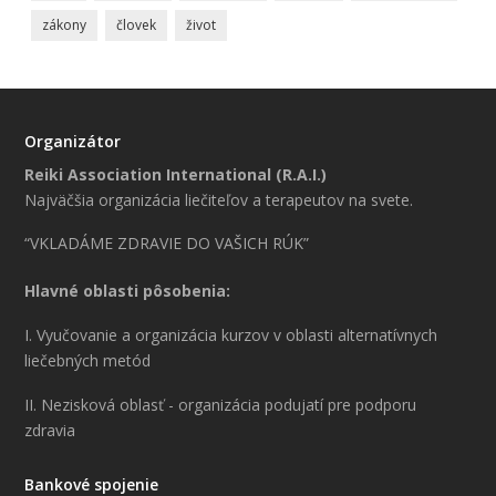
zákony
človek
život
Organizátor
Reiki Association International (R.A.I.)
Najväčšia organizácia liečiteľov a terapeutov na svete.
“VKLADÁME ZDRAVIE DO VAŠICH RÚK”
Hlavné oblasti pôsobenia:
I. Vyučovanie a organizácia kurzov v oblasti alternatívnych
liečebných metód
II. Nezisková oblasť - organizácia podujatí pre podporu
zdravia
Bankové spojenie