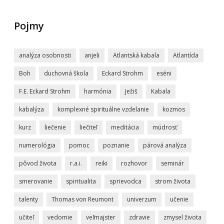
Pojmy
analýza osobnosti
anjeli
Atlantská kabala
Atlantída
Boh
duchovná škola
Eckard Strohm
eséni
F.E. Eckard Strohm
harmónia
Ježiš
Kabala
kabalýza
komplexné spirituálne vzdelanie
kozmos
kurz
liečenie
liečiteľ
meditácia
múdrosť
numerológia
pomoc
poznanie
párová analýza
pôvod života
r.a.i.
reiki
rozhovor
seminár
smerovanie
spiritualita
sprievodca
strom života
talenty
Thomas von Reumont
univerzum
učenie
učiteľ
vedomie
veľmajster
zdravie
zmysel života