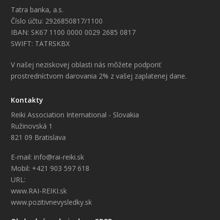
Tatra banka, a.s.
Číslo účtu: 2926850817/1100
IBAN: SK67 1100 0000 0029 2685 0817
SWIFT: TATRSKBX
V našej neziskovej oblasti nás môžete podporiť
prostredníctvom darovania 2% z vašej zaplatenej dane.
Kontakty
Reiki Association International - Slovakia
Ružinovská 1
821 09 Bratislava
E-mail: info@rai-reiki.sk
Mobil: +421 903 597 618
URL:
www.RAI-REIKI.sk
www.pozitivnevysledky.sk