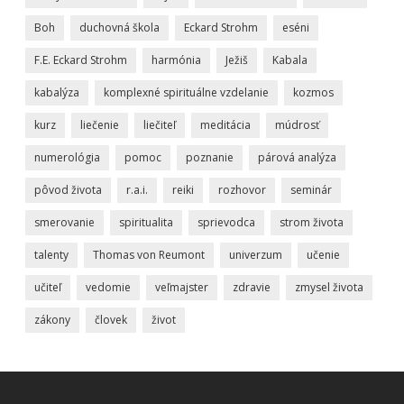
Boh
duchovná škola
Eckard Strohm
eséni
F.E. Eckard Strohm
harmónia
Ježiš
Kabala
kabalýza
komplexné spirituálne vzdelanie
kozmos
kurz
liečenie
liečiteľ
meditácia
múdrosť
numerológia
pomoc
poznanie
párová analýza
pôvod života
r.a.i.
reiki
rozhovor
seminár
smerovanie
spiritualita
sprievodca
strom života
talenty
Thomas von Reumont
univerzum
učenie
učiteľ
vedomie
veľmajster
zdravie
zmysel života
zákony
človek
život