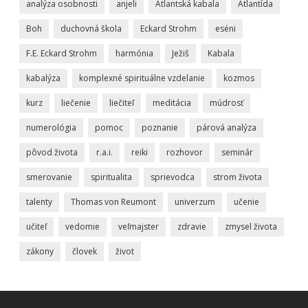
analýza osobnosti
anjeli
Atlantská kabala
Atlantída
Boh
duchovná škola
Eckard Strohm
eséni
F.E. Eckard Strohm
harmónia
Ježiš
Kabala
kabalýza
komplexné spirituálne vzdelanie
kozmos
kurz
liečenie
liečiteľ
meditácia
múdrosť
numerológia
pomoc
poznanie
párová analýza
pôvod života
r.a.i.
reiki
rozhovor
seminár
smerovanie
spiritualita
sprievodca
strom života
talenty
Thomas von Reumont
univerzum
učenie
učiteľ
vedomie
veľmajster
zdravie
zmysel života
zákony
človek
život