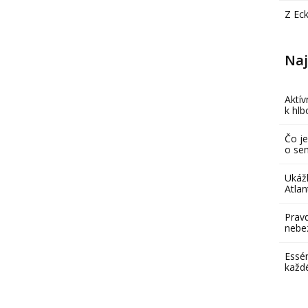
Z Ec
Naj
Aktív
k hl
Čo je
o se
Ukáž
Atlan
Pravd
nebe
Essén
každ