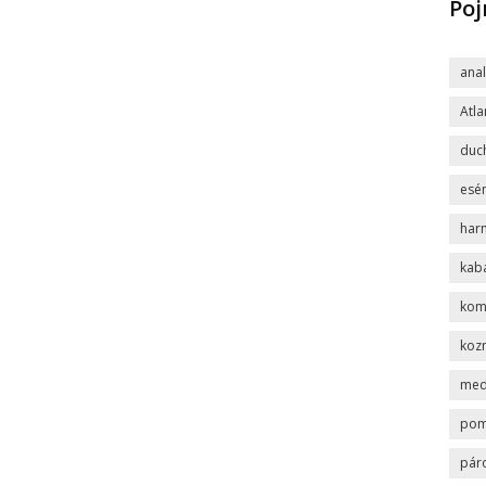
Po
ana
Atla
duc
esén
har
kab
komp
koz
med
po
pár