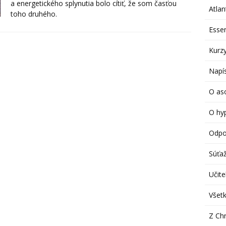
a energetického splynutia bolo cítiť, že som časťou
Atlan
toho druhého.
Esse
Kurzy
Napís
O aso
O hy
Odpo
Súťa
Učitel
Všetk
Z Chr