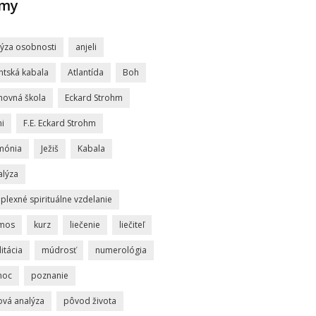
jmy
lýza osobnosti
anjeli
ntská kabala
Atlantída
Boh
hovná škola
Eckard Strohm
i
F.E. Eckard Strohm
mónia
Ježiš
Kabala
alýza
lexné spirituálne vzdelanie
mos
kurz
liečenie
liečiteľ
itácia
múdrosť
numerológia
moc
poznanie
ová analýza
pôvod života