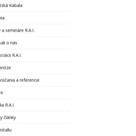
tská Kabala
nia
 a semináre R.A.I.
ali o nás
ciácii R.A.I.
pnóze
rúčania a referencie
že
ia R.A.I.
y články
istallu