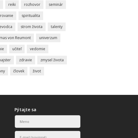
reiki
rozhovor
seminár
rovanie
spiritualita
ievodca
strom života
talenty
mas von Reumont
univerzum
nie
učiteľ
vedomie
ajster
zdravie
zmysel života
ony
človek
život
Pýtajte sa