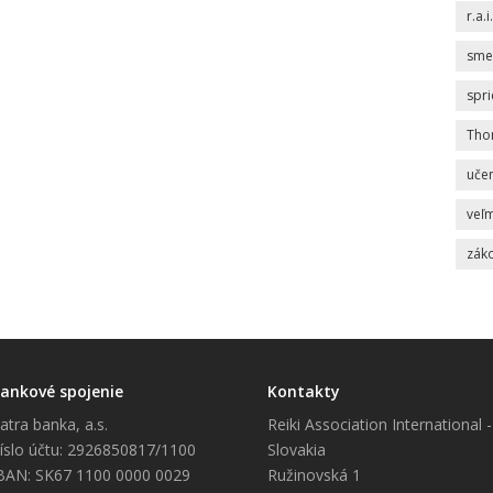
r.a.i.
sme
spr
Tho
uče
veľm
zák
ankové spojenie
Kontakty
atra banka, a.s.
Reiki Association International -
íslo účtu: 2926850817/1100
Slovakia
BAN: SK67 1100 0000 0029
Ružinovská 1