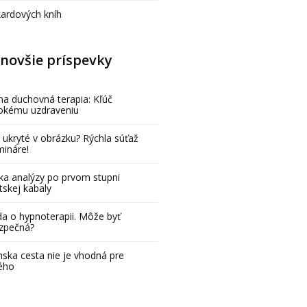
kardových kníh
novšie príspevky
na duchovná terapia: Kľúč
bokému uzdraveniu
 ukryté v obrázku? Rýchla súťaž
mináre!
ka analýzy po prvom stupni
tskej kabaly
a o hypnoterapii. Môže byť
zpečná?
ska cesta nie je vhodná pre
ého