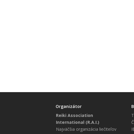
Organizátor
B
Reiki Association
T
International (R.A.I.)
Č
Najväčšia organizácia liečiteľov
I