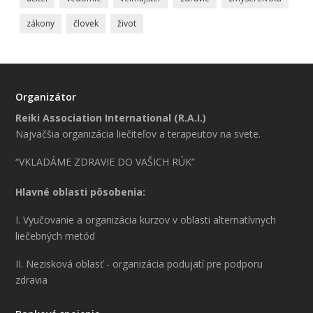
zákony
človek
život
Organizátor
Reiki Association International (R.A.I.)
Najväčšia organizácia liečiteľov a terapeutov na svete.
“VKLADÁME ZDRAVIE DO VAŠICH RÚK”
Hlavné oblasti pôsobenia:
I. Vyučovanie a organizácia kurzov v oblasti alternatívnych
liečebných metód
II. Nezisková oblasť - organizácia podujatí pre podporu
zdravia