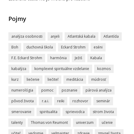
Pojmy
analýza osobnosti
anjeli
Atlantská kabala
Atlantída
Boh
duchovná škola
Eckard Strohm
eséni
F.E. Eckard Strohm
harmónia
Ježiš
Kabala
kabalýza
komplexné spirituálne vzdelanie
kozmos
kurz
liečenie
liečiteľ
meditácia
múdrosť
numerológia
pomoc
poznanie
párová analýza
pôvod života
r.a.i.
reiki
rozhovor
seminár
smerovanie
spiritualita
sprievodca
strom života
talenty
Thomas von Reumont
univerzum
učenie
učiteľ
vedomie
veľmajster
zdravie
zmysel života