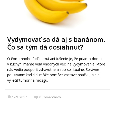
Vydymovať sa dá aj s banánom.
Čo sa tým dá dosiahnuť?
O čom mnoho ľudí nemá ani tušenie je, že priamo doma
v kuchyni máme veľa vhodných vecí na vydymovanie, ktoré
nás vedia podporiť zdravotne alebo spirituálne. Správne
používanie kadidiel môže pomôcť zastaviť hnačku, ale aj
vyliečiť tumor na mozgu.
19.9. 2017
0
Komentárov