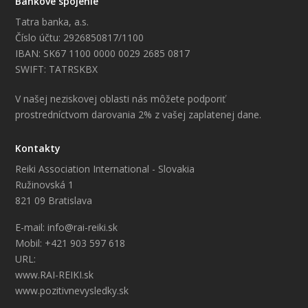
Bankové spojenie
Tatra banka, a.s.
Číslo účtu: 2926850817/1100
IBAN: SK67 1100 0000 0029 2685 0817
SWIFT: TATRSKBX
V našej neziskovej oblasti nás môžete podporiť
prostredníctvom darovania 2% z vašej zaplatenej dane.
Kontakty
Reiki Association International - Slovakia
Ružinovská 1
821 09 Bratislava
E-mail: info@rai-reiki.sk
Mobil: +421 903 597 618
URL:
www.RAI-REIKI.sk
www.pozitivnevysledky.sk