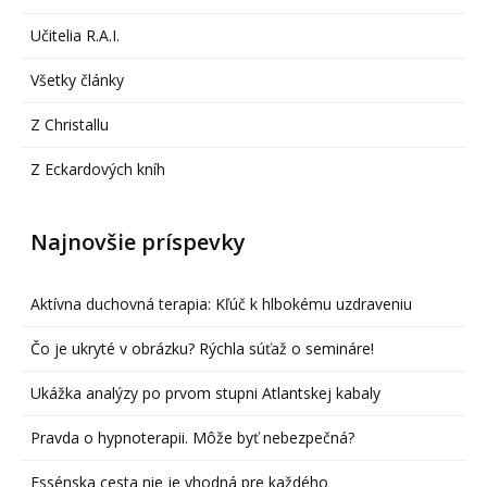
Učitelia R.A.I.
Všetky články
Z Christallu
Z Eckardových kníh
Najnovšie príspevky
Aktívna duchovná terapia: Kľúč k hlbokému uzdraveniu
Čo je ukryté v obrázku? Rýchla súťaž o semináre!
Ukážka analýzy po prvom stupni Atlantskej kabaly
Pravda o hypnoterapii. Môže byť nebezpečná?
Essénska cesta nie je vhodná pre každého