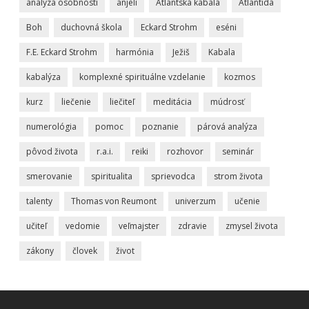
analýza osobnosti
anjeli
Atlantská kabala
Atlantída
Boh
duchovná škola
Eckard Strohm
eséni
F.E. Eckard Strohm
harmónia
Ježiš
Kabala
kabalýza
komplexné spirituálne vzdelanie
kozmos
kurz
liečenie
liečiteľ
meditácia
múdrosť
numerológia
pomoc
poznanie
párová analýza
pôvod života
r.a.i.
reiki
rozhovor
seminár
smerovanie
spiritualita
sprievodca
strom života
talenty
Thomas von Reumont
univerzum
učenie
učiteľ
vedomie
veľmajster
zdravie
zmysel života
zákony
človek
život