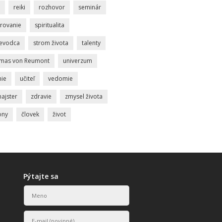
reiki
rozhovor
seminár
rovanie
spiritualita
ievodca
strom života
talenty
mas von Reumont
univerzum
nie
učiteľ
vedomie
ajster
zdravie
zmysel života
ony
človek
život
Pýtajte sa