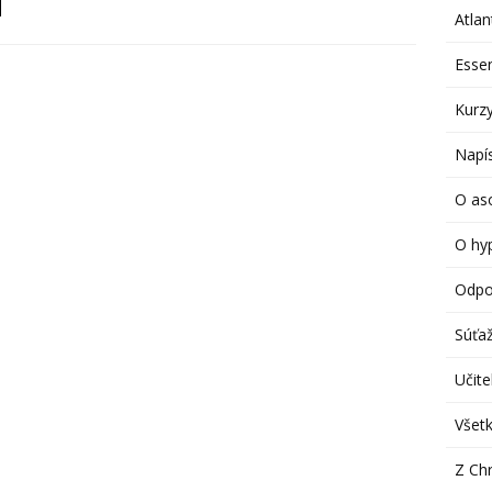
Atlan
Esse
Kurzy
Napís
O aso
O hy
Odpo
Súťa
Učitel
Všetk
Z Chr