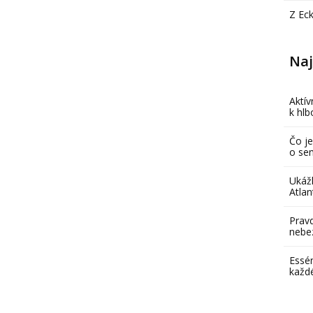
Z Ec
Naj
Aktív
k hl
Čo je
o se
Ukáž
Atlan
Pravd
nebe
Essén
každ