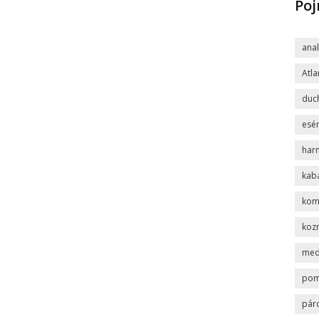
Po
ana
Atla
duc
esén
har
kab
komp
koz
med
po
pár