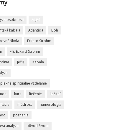
jmy
lýza osobnosti
anjeli
ntská kabala
Atlantída
Boh
hovná škola
Eckard Strohm
i
F.E. Eckard Strohm
mónia
Ježiš
Kabala
alýza
lexné spirituálne vzdelanie
mos
kurz
liečenie
liečiteľ
itácia
múdrosť
numerológia
moc
poznanie
ová analýza
pôvod života