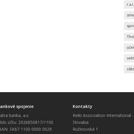
r.a.i.
sme
spr
Tho
uče
veľm
zák
ankové spojenie
Kontakty
atra banka, a.s.
Reiki Association International -
íslo účtu: 2926850817/1100
Slovakia
BAN: SK67 1100 0000 0029
Ružinovská 1