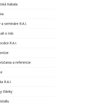
tská Kabala
nia
 a semináre R.A.I.
ali o nás
ciácii R.A.I.
pnóze
rúčania a referencie
že
ia R.A.I.
y články
istallu