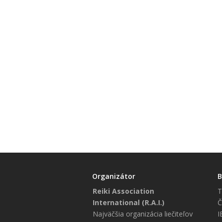
Organizátor
B
Reiki Association
T
International (R.A.I.)
Č
Najväčšia organizácia liečiteľov
I