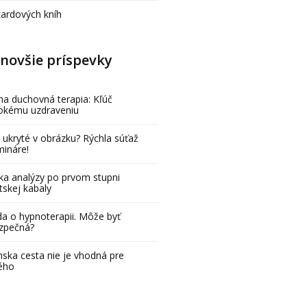
kardových kníh
novšie príspevky
na duchovná terapia: Kľúč
bokému uzdraveniu
 ukryté v obrázku? Rýchla súťaž
mináre!
ka analýzy po prvom stupni
tskej kabaly
a o hypnoterapii. Môže byť
zpečná?
ska cesta nie je vhodná pre
ého