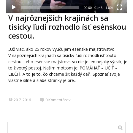
00:00
|
01:43
1.00x
V najrôznejších krajinách sa
tisícky ľudí rozhodlo ísť esénskou
cestou.
„Už viac, ako 25 rokov vyučujem esénske majstrovstvo.
V najrôznejších krajinách sa tisícky ľudí rozhodli ísť touto
cestou. Lebo esénske majstrovstvo nie je len nejaký výcvik, je
to životný postoj. Našim mottom je: POMÁHAŤ – UČIŤ –
LIEČIŤ. A to je to, čo chceme žiť každý deň. Spoznať svoje
vlastné silné a slabé stránky je pre...
20.7. 2016
0
Komentárov