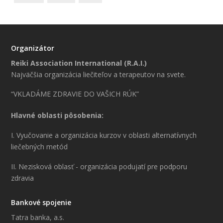
Organizátor
Reiki Association International (R.A.I.)
Najväčšia organizácia liečiteľov a terapeutov na svete.
“VKLADÁME ZDRAVIE DO VAŠICH RÚK”
Hlavné oblasti pôsobenia:
I. Vyučovanie a organizácia kurzov v oblasti alternatívnych
liečebných metód
II. Nezisková oblasť - organizácia podujatí pre podporu
zdravia
Bankové spojenie
Tatra banka, a.s.