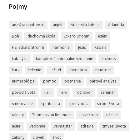
Pojmy
analýza osobnosti
anjeli
Atlantská kabala
Atlantída
Boh
duchovná škola
Eckard Strohm
eséni
F.E. Eckard Strohm
harmónia
Ježiš
Kabala
kabalýza
komplexné spirituálne vzdelanie
kozmos
kurz
liečenie
liečiteľ
meditácia
múdrosť
numerológia
pomoc
poznanie
párová analýza
pôvod života
r.a.i.
reiki
rozhovor
seminár
smerovanie
spiritualita
sprievodca
strom života
talenty
Thomas von Reumont
univerzum
učenie
učiteľ
vedomie
veľmajster
zdravie
zmysel života
zákony
človek
život