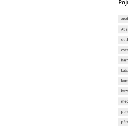
Po
ana
Atla
duc
esén
har
kab
komp
koz
med
po
pár