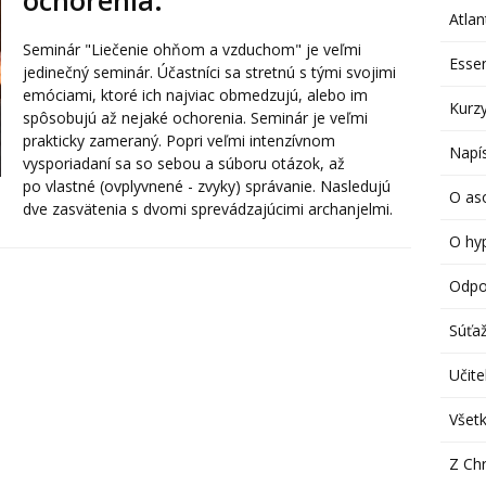
ochorenia.
Atlan
Seminár "Liečenie ohňom a vzduchom" je veľmi
Esse
jedinečný seminár. Účastníci sa stretnú s tými svojimi
emóciami, ktoré ich najviac obmedzujú, alebo im
Kurzy
spôsobujú až nejaké ochorenia. Seminár je veľmi
prakticky zameraný. Popri veľmi intenzívnom
Napís
vysporiadaní sa so sebou a súboru otázok, až
po vlastné (ovplyvnené - zvyky) správanie. Nasledujú
O aso
dve zasvätenia s dvomi sprevádzajúcimi archanjelmi.
O hy
Odpo
Súťa
Učitel
Všetk
Z Chr