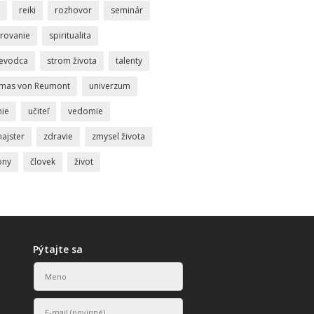
reiki
rozhovor
seminár
rovanie
spiritualita
ievodca
strom života
talenty
mas von Reumont
univerzum
nie
učiteľ
vedomie
ajster
zdravie
zmysel života
ony
človek
život
Pýtajte sa