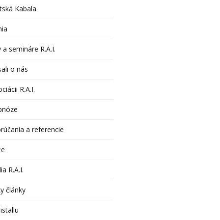
tská Kabala
nia
 a semináre R.A.I.
ali o nás
ciácii R.A.I.
pnóze
rúčania a referencie
že
ia R.A.I.
y články
istallu