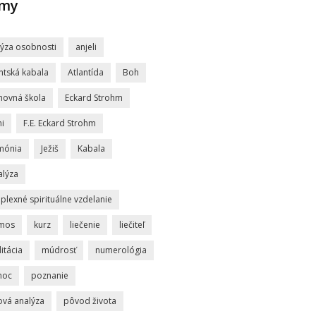
jmy
lýza osobnosti
anjeli
ntská kabala
Atlantída
Boh
hovná škola
Eckard Strohm
i
F.E. Eckard Strohm
mónia
Ježiš
Kabala
alýza
lexné spirituálne vzdelanie
mos
kurz
liečenie
liečiteľ
itácia
múdrosť
numerológia
moc
poznanie
ová analýza
pôvod života