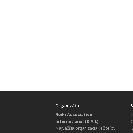
Organizátor
B
Reiki Association
T
International (R.A.I.)
Č
Najväčšia organizácia liečiteľov
I