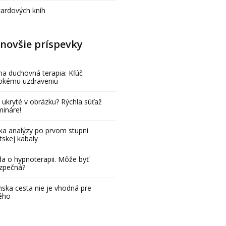
kardových kníh
novšie príspevky
na duchovná terapia: Kľúč
bokému uzdraveniu
 ukryté v obrázku? Rýchla súťaž
mináre!
ka analýzy po prvom stupni
tskej kabaly
a o hypnoterapii. Môže byť
zpečná?
ska cesta nie je vhodná pre
ého