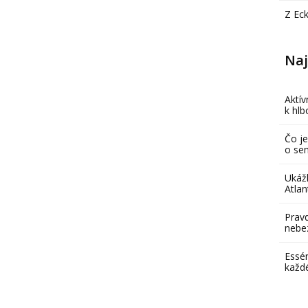
Z Ec
Naj
Aktív
k hl
Čo je
o se
Ukáž
Atlan
Pravd
nebe
Essén
každ