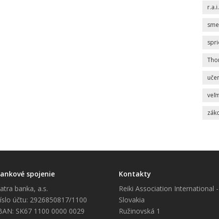
r.a.i.
sme
spr
Tho
uče
veľm
zák
ankové spojenie
Kontakty
atra banka, a.s.
Reiki Association International -
íslo účtu: 2926850817/1100
Slovakia
BAN: SK67 1100 0000 0029
Ružinovská 1