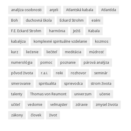
analýza osobnosti
anjeli
Atlantská kabala
Atlantída
Boh
duchovná škola
Eckard Strohm
eséni
F.E. Eckard Strohm
harmónia
Ježiš
Kabala
kabalýza
komplexné spirituálne vzdelanie
kozmos
kurz
liečenie
liečiteľ
meditácia
múdrosť
numerológia
pomoc
poznanie
párová analýza
pôvod života
r.a.i.
reiki
rozhovor
seminár
smerovanie
spiritualita
sprievodca
strom života
talenty
Thomas von Reumont
univerzum
učenie
učiteľ
vedomie
veľmajster
zdravie
zmysel života
zákony
človek
život