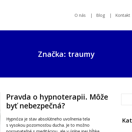
O nás
Blog
Kontakt
Značka: traumy
Pravda o hypnoterapii. Môže
byť nebezpečná?
Hypnóza je stav absolútneho uvoľnenia tela
Kat
s vysokou pozornosťou ducha. Je to možno
porovnateľné s meditáciou, ale v úplne inej hĺbke.