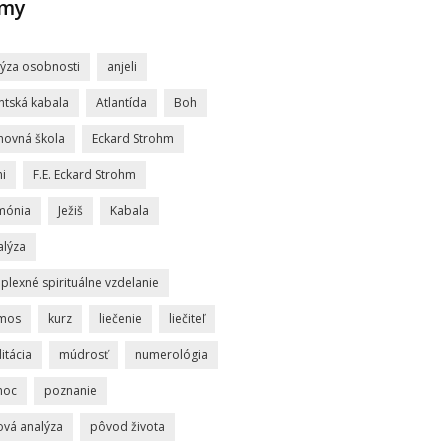
jmy
lýza osobnosti
anjeli
ntská kabala
Atlantída
Boh
hovná škola
Eckard Strohm
i
F.E. Eckard Strohm
mónia
Ježiš
Kabala
alýza
lexné spirituálne vzdelanie
mos
kurz
liečenie
liečiteľ
itácia
múdrosť
numerológia
moc
poznanie
ová analýza
pôvod života