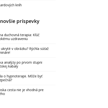
kardových kníh
novšie príspevky
na duchovná terapia: Kľúč
bokému uzdraveniu
 ukryté v obrázku? Rýchla súťaž
mináre!
ka analýzy po prvom stupni
tskej kabaly
a o hypnoterapii. Môže byť
zpečná?
ska cesta nie je vhodná pre
ého