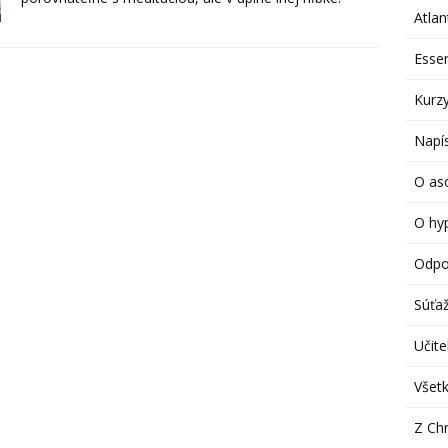
Atlan
Esse
Kurzy
Napís
O aso
O hy
Odpo
Súťa
Učitel
Všetk
Z Chr