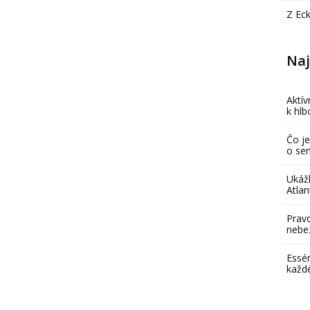
Z Ec
Naj
Aktív
k hl
Čo je
o se
Ukáž
Atlan
Pravd
nebe
Essén
každ