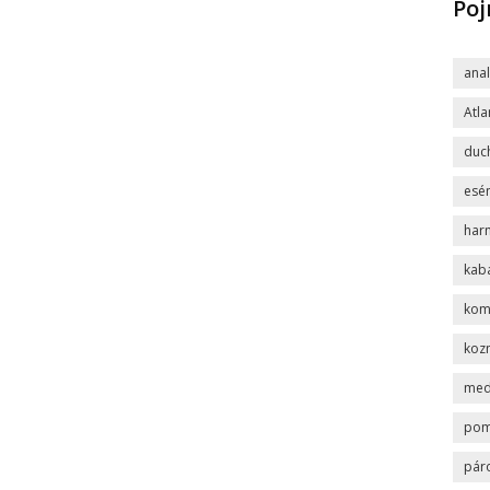
Po
ana
Atla
duc
esén
har
kab
komp
koz
med
po
pár