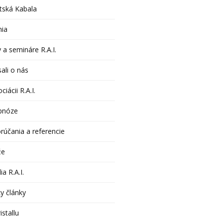
tská Kabala
nia
 a semináre R.A.I.
ali o nás
ciácii R.A.I.
pnóze
rúčania a referencie
že
ia R.A.I.
y články
istallu