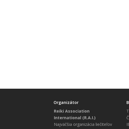
Organizátor
B
Reiki Association
T
International (R.A.I.)
Č
Najväčšia organizácia liečiteľov
I