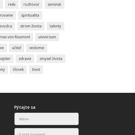
reiki
rozhovor
seminár
rovanie
spiritualita
ievodca
strom života
talenty
mas von Reumont
univerzum
nie
učiteľ
vedomie
ajster
zdravie
zmysel života
ony
človek
život
Pýtajte sa