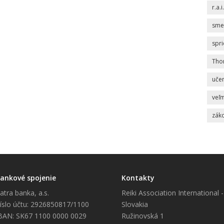
r.a.i.
sme
spr
Tho
uče
veľm
zák
ankové spojenie
Kontakty
atra banka, a.s.
Reiki Association International -
íslo účtu: 2926850817/1100
Slovakia
BAN: SK67 1100 0000 0029
Ružinovská 1