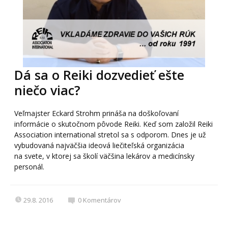
Dá sa o Reiki dozvedieť ešte
niečo viac?
Veľmajster Eckard Strohm prináša na doškoľovaní
informácie o skutočnom pôvode Reiki. Keď som založil Reiki
Association international stretol sa s odporom. Dnes je už
vybudovaná najväčšia ideová liečiteľská organizácia
na svete, v ktorej sa školí väčšina lekárov a medicínsky
personál.
29.8. 2016
0
Komentárov