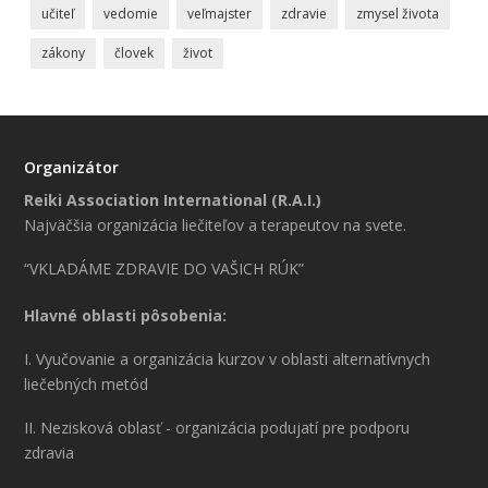
učiteľ
vedomie
veľmajster
zdravie
zmysel života
zákony
človek
život
Organizátor
Reiki Association International (R.A.I.)
Najväčšia organizácia liečiteľov a terapeutov na svete.
“VKLADÁME ZDRAVIE DO VAŠICH RÚK”
Hlavné oblasti pôsobenia:
I. Vyučovanie a organizácia kurzov v oblasti alternatívnych
liečebných metód
II. Nezisková oblasť - organizácia podujatí pre podporu
zdravia