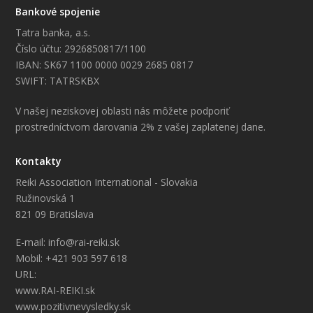
Bankové spojenie
Tatra banka, a.s.
Číslo účtu: 2926850817/1100
IBAN: SK67 1100 0000 0029 2685 0817
SWIFT: TATRSKBX
V našej neziskovej oblasti nás môžete podporiť
prostredníctvom darovania 2% z vašej zaplatenej dane.
Kontakty
Reiki Association International - Slovakia
Ružinovská 1
821 09 Bratislava
E-mail: info@rai-reiki.sk
Mobil: +421 903 597 618
URL:
www.RAI-REIKI.sk
www.pozitivnevysledky.sk