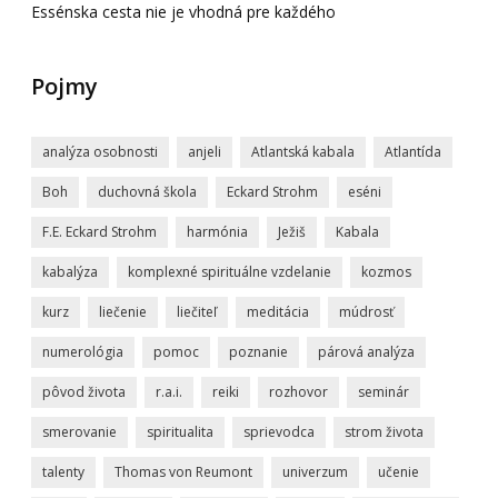
Essénska cesta nie je vhodná pre každého
Pojmy
analýza osobnosti
anjeli
Atlantská kabala
Atlantída
Boh
duchovná škola
Eckard Strohm
eséni
F.E. Eckard Strohm
harmónia
Ježiš
Kabala
kabalýza
komplexné spirituálne vzdelanie
kozmos
kurz
liečenie
liečiteľ
meditácia
múdrosť
numerológia
pomoc
poznanie
párová analýza
pôvod života
r.a.i.
reiki
rozhovor
seminár
smerovanie
spiritualita
sprievodca
strom života
talenty
Thomas von Reumont
univerzum
učenie