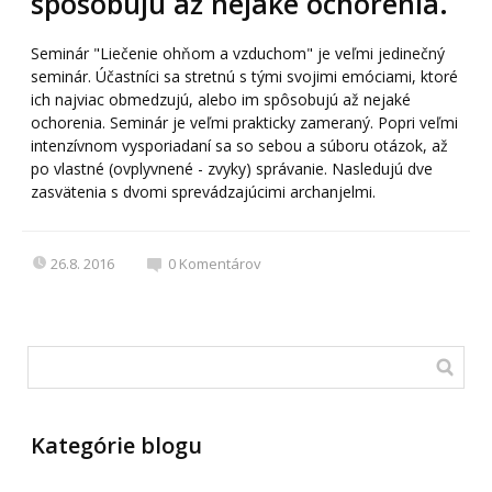
spôsobujú až nejaké ochorenia.
Seminár "Liečenie ohňom a vzduchom" je veľmi jedinečný
seminár. Účastníci sa stretnú s tými svojimi emóciami, ktoré
ich najviac obmedzujú, alebo im spôsobujú až nejaké
ochorenia. Seminár je veľmi prakticky zameraný. Popri veľmi
intenzívnom vysporiadaní sa so sebou a súboru otázok, až
po vlastné (ovplyvnené - zvyky) správanie. Nasledujú dve
zasvätenia s dvomi sprevádzajúcimi archanjelmi.
26.8. 2016
0
Komentárov
Kategórie blogu