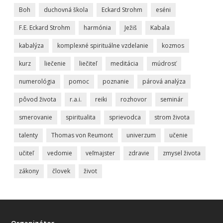
Boh
duchovná škola
Eckard Strohm
eséni
F.E. Eckard Strohm
harmónia
Ježiš
Kabala
kabalýza
komplexné spirituálne vzdelanie
kozmos
kurz
liečenie
liečiteľ
meditácia
múdrosť
numerológia
pomoc
poznanie
párová analýza
pôvod života
r.a.i.
reiki
rozhovor
seminár
smerovanie
spiritualita
sprievodca
strom života
talenty
Thomas von Reumont
univerzum
učenie
učiteľ
vedomie
veľmajster
zdravie
zmysel života
zákony
človek
život