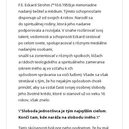
F.E. Eckard Strohm (*10.6.1950) je mimoriadne
nadaný liečiteľ a médium. Týmito schopnosťami
disponuje už od svojich 4 rokov. Narodil sa
do spirituálnej rodiny, ktorá jeho nadanie
podporovala a rozvíjala. V snahe rozširovať svoj
talent, vedomosti a schopnosti Eckard cestoval
po celom svete, spolupracoval s rôznymi mediálne
nadanými osobami,
snažil sa zorientovať v rôznych spolkoch, lóžach
a rádoch teologického a spirituálneho zamerania
(okrem iného aj vo vzťahu k ich
spôsobom správania sa voči ľuďom). Všade sa však
stretával s tým, že ho nejakým spôsobom chceli
prinútiť, aby sa vzdal časti svojej osobnej slobody.
Jeho životné krédo, ktoré si stanovil už vo veku 16
rokov, však znelo:
\"Sloboda jednotlivca je tým najvyšším cieľom.
Končí tam, kde naráža na slobodu iného.\"
Tieto skúsenosti boli pre neho podnetom, že by mal