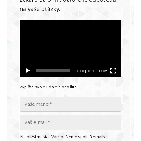
na vaše otázky.
Video
prehrávač
00:00
|
01:00
1.00x
Vyplňte svoje údaje a odošlite.
Najbližší mesiac Vám pošleme spolu 3 emaily s