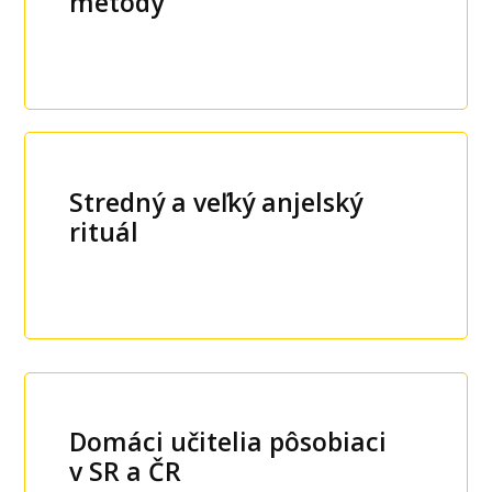
metódy
Stredný a veľký anjelský
rituál
Domáci učitelia pôsobiaci
v SR a ČR