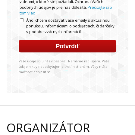
videami, o ktoré ste požiadali. Ochrana Vašich
osobných údajov je pre nás dôležitá.
Prečítajte si o
tom viac.
Áno, chcem dostávať vaše emaily s aktuálnou
ponukou, informáciami o podujatiach, či darčeky
v podobe vzácnych informácií. .
Potvrdiť
Vaše údaje sú u nás v bezpečí. Nemáme radi spam. Vaše
údaje nikdy neposkytujeme tretím stranám. Vždy máte
možnosť odhlásiť sa.
ORGANIZÁTOR