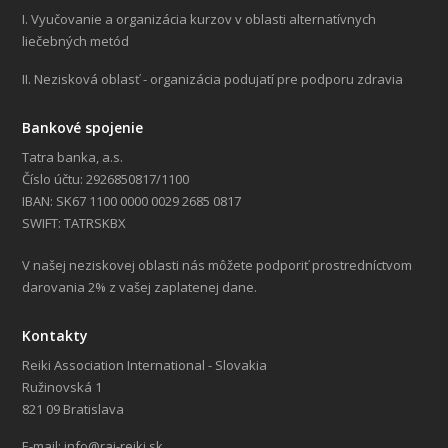
I. Vyučovanie a organizácia kurzov v oblasti alternatívnych
liečebných metód
II. Nezisková oblasť - organizácia podujatí pre podporu zdravia
Bankové spojenie
Tatra banka, a.s.
Číslo účtu: 2926850817/1100
IBAN: SK67 1100 0000 0029 2685 0817
SWIFT: TATRSKBX
V našej neziskovej oblasti nás môžete podporiť prostredníctvom
darovania 2% z vašej zaplatenej dane.
Kontakty
Reiki Association International - Slovakia
Ružinovská 1
821 09 Bratislava
E-mail: info@rai-reiki.sk