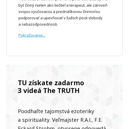
byť činný nielen ako liečiteľ a terapeut, ale zároveň
svojou vyučovacou a prednáškovou činnosťou
podporovať a upevňovať v ľuďoch pocit slobody
a sebazodpovednosti.
Pokračovanie...
TU získate zadarmo
3 videá The TRUTH
Poodhaľte tajomstvá ezoteriky
a spirituality. Veľmajster R.A.I., F.E.
Eckard Strohm, otvorene odpovedá