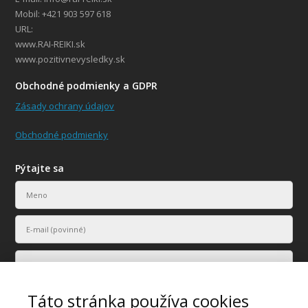
Mobil: +421 903 597 618
URL:
www.RAI-REIKI.sk
www.pozitivnevysledky.sk
Obchodné podmienky a GDPR
Zásady ochrany údajov
Obchodné podmienky
Pýtajte sa
Táto stránka používa cookies