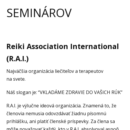
SEMINÁROV
Reiki Association International
(R.A.I.)
Najväčšia organizácia liečiteľov a terapeutov
na svete.
Náš slogan je: “VKLADÁME ZDRAVIE DO VAŠICH RÚK”
R.A.I. je výlučne ideová organizácia. Znamená to, že
členovia nemusia odovzdávať žiadnu písomnú
prihlášku, ani platiť členské príspevky. Za člena sa
môže považovať každý, kto v R.A.I. absolvoval aspoň