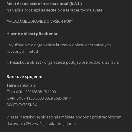
Reiki Association International (R.A.I.)
Najväčšia organizácia liečiteľov a terapeutov na svete.
“VKLADÁME ZDRAVIE DO VAŠICH RÚK”
Hlavné oblasti pôsobenia:
I. Vyučovanie a organizácia kurzov v oblasti alternatívnych
liečebných metód
II. Nezisková oblasť - organizácia podujatí pre podporu zdravia
Bankové spojenie
Tatra banka, a.s.
Číslo účtu: 2926850817/1100
IBAN: SK67 1100 0000 0029 2685 0817
SWIFT: TATRSKBX
V našej neziskovej oblasti nás môžete podporiť prostredníctvom
darovania 2% z vašej zaplatenej dane.