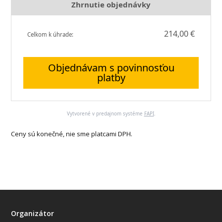
Zhrnutie objednávky
214,00 €
Celkom k úhrade:
Objednávam s povinnosťou
platby
Vytvorené v predajnom systéme
FAPI
.
Ceny sú konečné, nie sme platcami DPH.
Organizátor