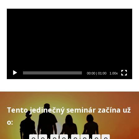
Video
prehrávač
00:00
|
01:00
1.00x
Tento jedinečný seminár začína už
o: