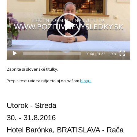
prehrávač
00:00
|
01:27
1.00x
Zapnite si slovenské titulky.
Prepis textu videa nájdete aj na našom
blogu.
Utorok - Streda
30. - 31.8.2016
Hotel Barónka, BRATISLAVA - Rača