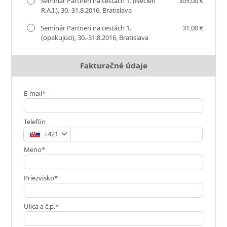
Seminár Partneri na cestách 1. (Nečlen
305,00 €
R.A.I.), 30.-31.8.2016, Bratislava
Seminár Partneri na cestách 1.
31,00 €
(opakujúci), 30.-31.8.2016, Bratislava
Fakturačné údaje
E-mail*
Telefón
+421
Meno*
Priezvisko*
Ulica a č.p.*