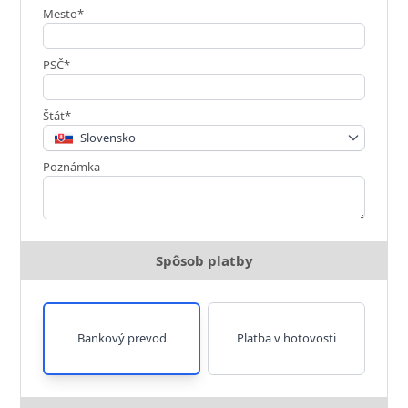
Mesto*
PSČ*
Štát*
Slovensko
Poznámka
Spôsob platby
Bankový prevod
Platba v hotovosti