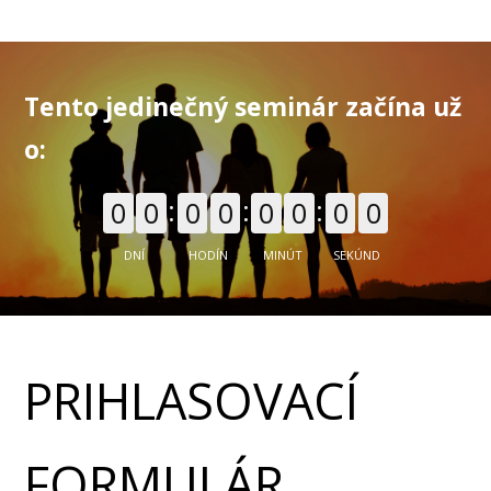
Tento jedinečný seminár začína už
o:
0
0
0
0
0
0
0
0
DNÍ
HODÍN
MINÚT
SEKÚND
PRIHLASOVACÍ
FORMULÁR