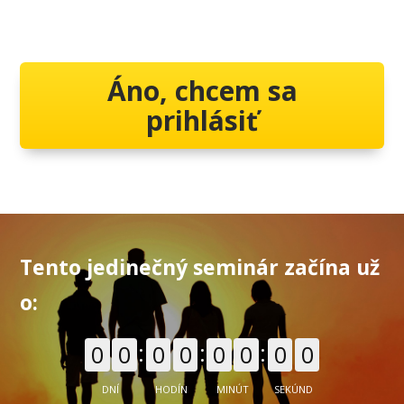
Áno, chcem sa
prihlásiť
Tento jedinečný seminár začína už
o:
0
0
0
0
0
0
0
0
DNÍ
HODÍN
MINÚT
SEKÚND