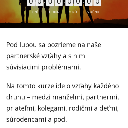
0
0
0
0
0
0
0
0
DNÍ
HODÍN
MINÚT
SEKÚND
Pod lupou sa pozrieme na naše
partnerské vzťahy a s nimi
súvisiacimi problémami.
Na tomto kurze ide o vzťahy každého
druhu – medzi manželmi, partnermi,
priateľmi, kolegami, rodičmi a deťmi,
súrodencami a pod.