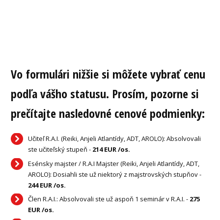
Vo formulári nižšie si môžete vybrať cenu
podľa vášho statusu. Prosím, pozorne si
prečítajte nasledovné cenové podmienky:
Učiteľ R.A.I. (Reiki, Anjeli Atlantídy, ADT, AROLO): Absolvovali
ste učiteľský stupeň -
214 EUR /os.
Esénsky majster / R.A.I Majster (Reiki, Anjeli Atlantídy, ADT,
AROLO): Dosiahli ste už niektorý z majstrovských stupňov -
244 EUR /os.
Člen R.A.I.: Absolvovali ste už aspoň 1 seminár v R.A.I. -
275
EUR /os.