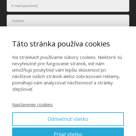
Táto stránka používa cookies
Na stránkach používame súbory cookies. Niektoré sú
nevyhnutné pre fungovanie stránok, iné nám
Vaše osobné údaje budú použité len na účely vyriešenia vášho
umožňujú poskytnúť vám lepšiu skúsenosť pri
dopytu.
návšteve našich stránok alebo zobrazovaní reklamy,
Odoslať
pomáhajú nám analyzovať návštevnosť a stránky
zlepšovať.
Nastavenie cookies
Odmietnuť všetko
Hore
Prijať všetko
© 2015 Reiki Association International / F.E.Eckard Strohm /