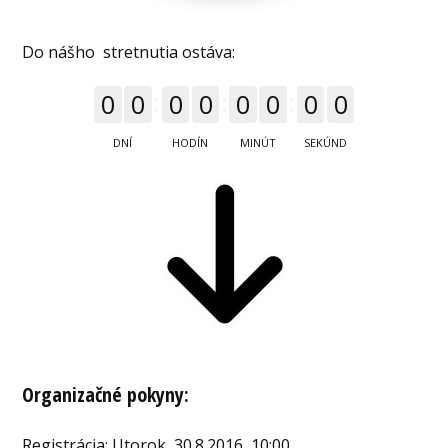
Do nášho stretnutia ostáva:
0
0
0
0
0
0
0
0
DNÍ
HODÍN
MINÚT
SEKÚND
Organizačné pokyny:
Registrácia: Utorok, 30.8.2016, 10:00