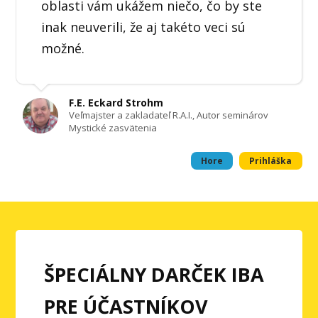
oblasti vám ukážem niečo, čo by ste
inak neuverili, že aj takéto veci sú
možné.
F.E. Eckard Strohm
Veľmajster a zakladateľ R.A.I., Autor seminárov
Mystické zasvätenia
Hore
Prihláška
ŠPECIÁLNY DARČEK
IBA
PRE ÚČASTNÍKOV