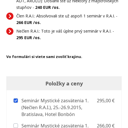
ADT, AROLO): Dosiahli ste už niektorý z majstrovských
stupňov -
240 EUR /os.
Člen R.A.I.: Absolvovali ste už aspoň 1 seminár v R.A.I. -
266 EUR /os.
Nečlen R.A.I.: Toto je váš úplne prvý seminár v R.A.I. -
295 EUR /os.
Vo formulári si viete sami zvoliť krajinu.
Položky a ceny
Seminár Mystické zasvätenia 1.
295,00 €
(Nečlen R.A.I.), 25.-26.9.2015,
Bratislava, Hotel Bonbón
Seminár Mystické zasvätenia 1.
266,00 €