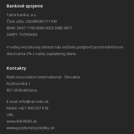
Bankové spojenie
Tatra banka, a.s.
Číslo účtu: 2926850817/1100
IBAN: SK67 1100 0000 0029 2685 0817
SWIFT: TATRSKBX
V našej neziskovej oblasti nás môžete podporiť prostredníctvom
darovania 2% z vašej zaplatenej dane.
Kontakty
Reiki Association International - Slovakia
Ružinovská 1
821 09 Bratislava
E-mail: info@rai-reiki.sk
Mobil: +421 903 597 618
URL:
www.RAI-REIKI.sk
www.pozitivnevysledky.sk