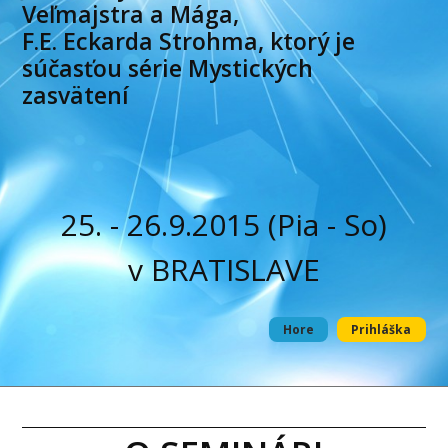
Veľmajstra a Mága,
F.E. Eckarda Strohma, ktorý je
súčasťou série Mystických
zasvätení
25. - 26.9.2015 (Pia - So)
v BRATISLAVE
Hore
Prihláška