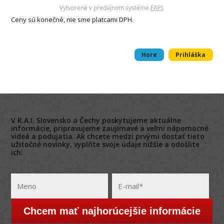
Vytvorené v predajnom systéme
FAPI
.
Ceny sú konečné, nie sme platcami DPH.
Hore
Prihláška
V R.A.I. Slovensko a Čechy poskytujeme aktuálne
informácie, pripravujeme zaujímavé a veľmi nápomocné
videá a podujatia. Ak chcete medzi prvými dostať tieto
užitočné novinky, vyplňte svoje údaje nižšie a odošlite
ich:
Chcem mať najhorúcejšie informácie