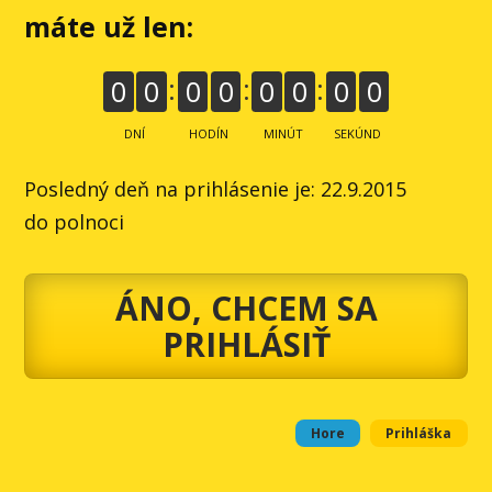
máte už len:
0
0
0
0
0
0
0
0
DNÍ
HODÍN
MINÚT
SEKÚND
Posledný deň na prihlásenie je: 22.9.2015
do polnoci
ÁNO, CHCEM SA
PRIHLÁSIŤ
Hore
Prihláška