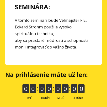
SEMINÁRA:
V tomto seminári bude Veľmajster F.E.
Eckard Strohm použije vysoko
spirituálnu techniku,
aby sa prastaré múdrosti a schopnosti
mohli integrovať do vášho života.
Na prihlásenie máte už len:
0
0
0
0
0
0
0
0
DNÍ
HODÍN
MINÚT
SEKÚND