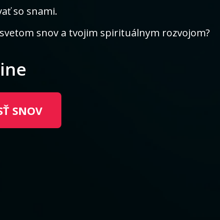
vať so snami.
 svetom snov a tvojim spirituálnym rozvojom?
line
SŤ SNOV