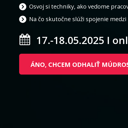
Osvoj si techniky, ako vedome praco
Na čo skutočne slúži spojenie medzi
17.-18.05.2025 I on
ÁNO, CHCEM ODHALIŤ MÚDRO