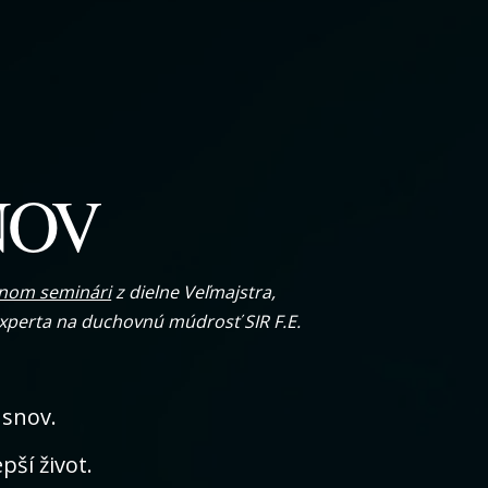
NOV
čnom seminári
z dielne
Veľmajstra,
experta na duchovnú múdrosť
SIR F.E.
 snov.
pší život.