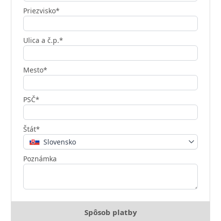
Priezvisko*
Ulica a č.p.*
Mesto*
PSČ*
Štát*
Slovensko
Poznámka
Spôsob platby