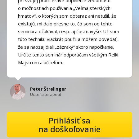
pri svojej práci. Práve doplnenie vedomostí
o možnostiach používania „Veľmajsterských
hmatov“, o ktorých som doteraz ani netušil, že
existujú, mi dalo presne to, čo som od tohto
seminára očakával, resp. aj čosi navyše. Už som
túto techniku viackrát použil a môžem povedať,
že sa naozaj diali „zázraky“ skoro napočkanie.
Určite tento seminár odporúčam všetkým Reiki
Majstrom a učiteľom.
Peter Štrelinger
Učiteľ a terapeut
Prihlásiť sa
na doškoľovanie