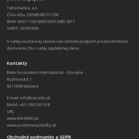
Tatra banka, a.s.
Číslo účtu: 2926850817/1100
IBAN: SK67 1100 0000 0029 2685 0817
SWIFT: TATRSKBX
V našej neziskovej oblasti nás môžete podporiť prostredníctvom
darovania 2% z vašej zaplatenej dane.
Kontakty
Reiki Association International - Slovakia
Ružinovská 1
821 09 Bratislava
E-mail: info@rai-reiki.sk
Mobil: +421 903 597 618
URL:
www.RAI-REIKI.sk
www.pozitivnevysledky.sk
Obchodné podmienky a GDPR