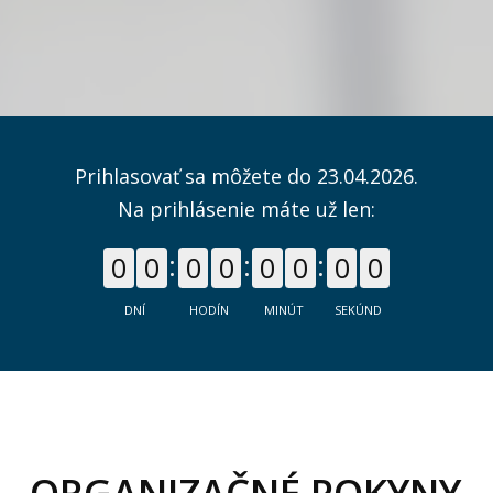
Prihlasovať sa môžete do 23.04.2026.
Na prihlásenie máte už len:
0
0
0
0
0
0
0
0
DNÍ
HODÍN
MINÚT
SEKÚND
ORGANIZAČNÉ POKYNY