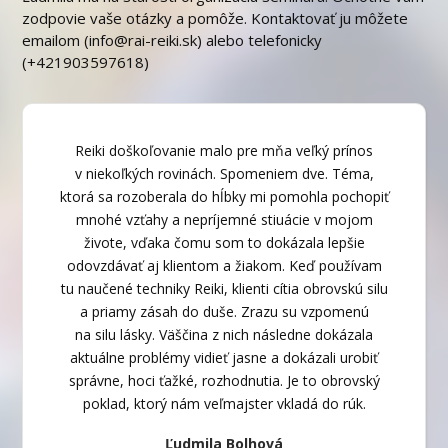
zodpovie vaše otázky a pomôže. Kontaktovať ju môžete
emailom (info@rai-reiki.sk) alebo telefonicky
(+421903597618)
Reiki doškoľovanie malo pre mňa veľký prínos
v niekoľkých rovinách. Spomeniem dve. Téma,
ktorá sa rozoberala do hĺbky mi pomohla pochopiť
mnohé vzťahy a nepríjemné stiuácie v mojom
živote, vďaka čomu som to dokázala lepšie
odovzdávať aj klientom a žiakom. Keď používam
tu naučené techniky Reiki, klienti cítia obrovskú silu
a priamy zásah do duše. Zrazu su vzpomenú
na silu lásky. Väščina z nich následne dokázala
aktuálne problémy vidieť jasne a dokázali urobiť
správne, hoci ťažké, rozhodnutia. Je to obrovský
poklad, ktorý nám veľmajster vkladá do rúk.
Ľudmila Bolhová