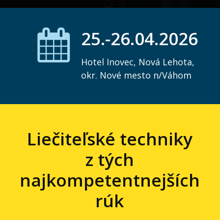
25.-26.04.2026
Hotel Inovec, Nová Lehota,
okr. Nové mesto n/Váhom
Liečiteľské techniky
z tých
najkompetentnejších
rúk