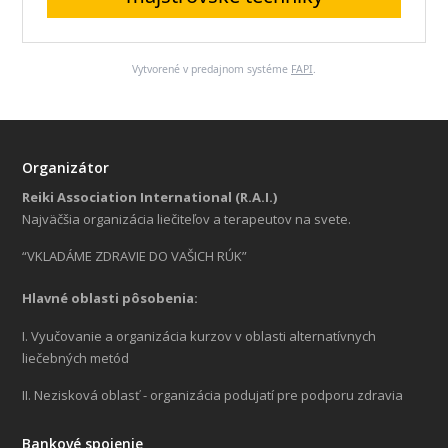
Vytvorené v predajnom systéme
FAPI
.
Organizátor
Reiki Association International (R.A.I.)
Najväčšia organizácia liečiteľov a terapeutov na svete.
“VKLADÁME ZDRAVIE DO VAŠICH RÚK”
Hlavné oblasti pôsobenia:
I. Vyučovanie a organizácia kurzov v oblasti alternatívnych
liečebných metód
II. Nezisková oblasť - organizácia podujatí pre podporu zdravia
Bankové spojenie