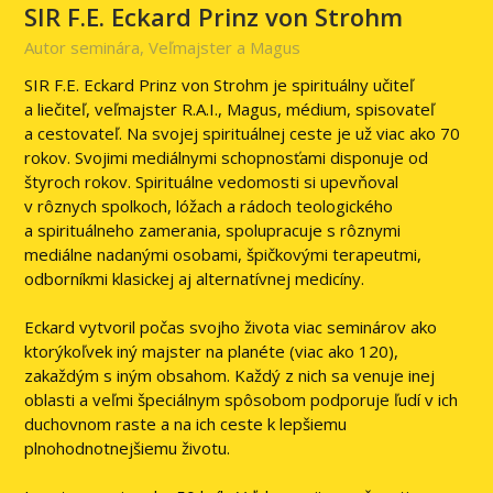
SIR F.E. Eckard Prinz von Strohm
Autor seminára, Veľmajster a Magus
SIR F.E. Eckard Prinz von Strohm je spirituálny učiteľ
a liečiteľ, veľmajster R.A.I., Magus, médium, spisovateľ
a cestovateľ. Na svojej spirituálnej ceste je už viac ako 70
rokov. Svojimi mediálnymi schopnosťami disponuje od
štyroch rokov. Spirituálne vedomosti si upevňoval
v rôznych spolkoch, lóžach a rádoch teologického
a spirituálneho zamerania, spolupracuje s rôznymi
mediálne nadanými osobami, špičkovými terapeutmi,
odborníkmi klasickej aj alternatívnej medicíny.
Eckard vytvoril počas svojho života viac seminárov ako
ktorýkoľvek iný majster na planéte (viac ako 120),
zakaždým s iným obsahom. Každý z nich sa venuje inej
oblasti a veľmi špeciálnym spôsobom podporuje ľudí v ich
duchovnom raste a na ich ceste k lepšiemu
plnohodnotnejšiemu životu.