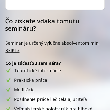
Čo získate vďaka tomutu
semináru?
Seminár j
e určený výlučne absolventom min.
REIKI 3
Čo je súčasťou seminára?
Teoretické informácie
Praktická práca
Meditácie
Posilnenie práce liečiteľa aj učiteľa
Veľmajsterské polohy rúk pre hlboké