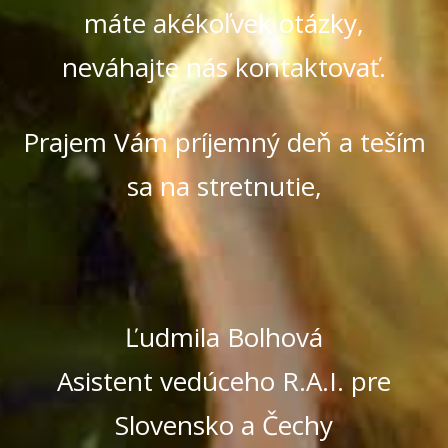
máte akékoľvek otázky,
neváhajte nás kontaktovať.
Prajem Vám príjemný deň a teším
sa na stretnutie,
Ľudmila Bolhová
Asistent vedúceho R.A.I. pre
Slovensko a Čechy