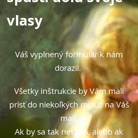
vlasy
Váš vyplnený formulár k nám
dorazil.
Všetky inštrukcie by Vám mali
prísť do niekoľkých minút na Váš
mail.
Ak by sa tak nestalo, alebo ak