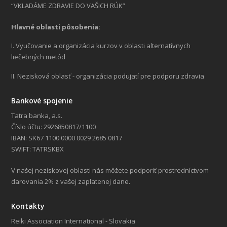
“VKLADÁME ZDRAVIE DO VAŠICH RÚK”
Hlavné oblasti pôsobenia:
I. Vyučovanie a organizácia kurzov v oblasti alternatívnych
liečebných metód
II. Nezisková oblasť - organizácia podujatí pre podporu zdravia
Bankové spojenie
Tatra banka, a.s.
Číslo účtu: 2926850817/1100
IBAN: SK67 1100 0000 0029 2685 0817
SWIFT: TATRSKBX
V našej neziskovej oblasti nás môžete podporiť prostredníctvom
darovania 2% z vašej zaplatenej dane.
Kontakty
Reiki Association International - Slovakia