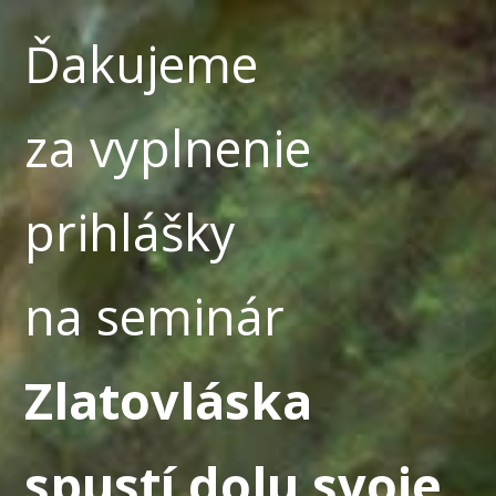
Ďakujeme
za vyplnenie
prihlášky
na seminár
Zlatovláska
spustí dolu svoje