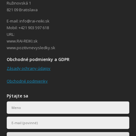
Ružinovská 1
821 09 Bratislava
E-mail: info@rai-reiki.sk
Mobil: +421 903 597 618
URL:
www.RAI-REIKI.sk
www.pozitivnevysledky.sk
Obchodné podmienky a GDPR
Zásady ochrany údajov
Obchodné podmienky
Pýtajte sa