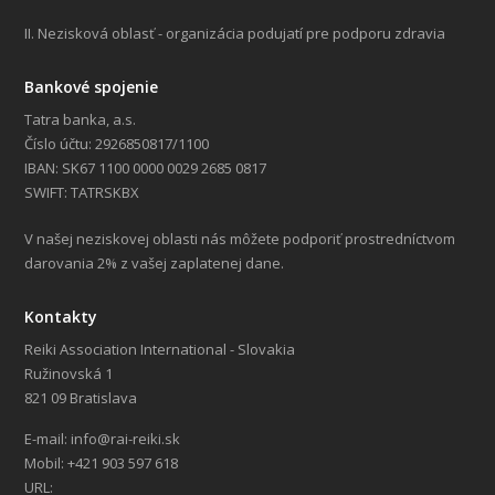
II. Nezisková oblasť - organizácia podujatí pre podporu zdravia
Bankové spojenie
Tatra banka, a.s.
Číslo účtu: 2926850817/1100
IBAN: SK67 1100 0000 0029 2685 0817
SWIFT: TATRSKBX
V našej neziskovej oblasti nás môžete podporiť prostredníctvom
darovania 2% z vašej zaplatenej dane.
Kontakty
Reiki Association International - Slovakia
Ružinovská 1
821 09 Bratislava
E-mail: info@rai-reiki.sk
Mobil: +421 903 597 618
URL: