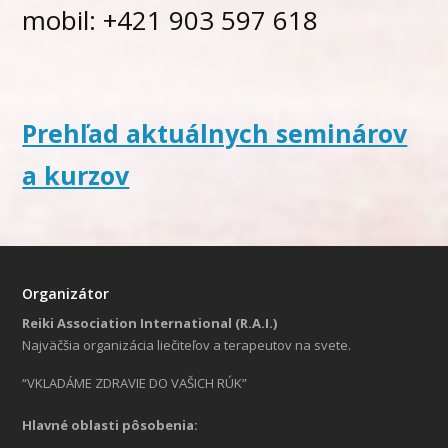
mobil: +421 903 597 618
Prehľad aktuálnych seminárov
a kurzov
Organizátor
Reiki Association International (R.A.I.)
Najväčšia organizácia liečiteľov a terapeutov na svete.
“VKLADÁME ZDRAVIE DO VAŠICH RÚK”
Hlavné oblasti pôsobenia: