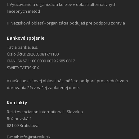
I. Vyučovanie a organizácia kurzov v oblasti alternatívnych
liečebných metód
II. Nezisková oblasť - organizácia podujatí pre podporu zdravia
Bankové spojenie
Tatra banka, a.s.
Číslo účtu: 2926850817/1100
IBAN: SK67 1100 0000 0029 2685 0817
SWIFT: TATRSKBX
V našej neziskovej oblasti nás môžete podporiť prostredníctvom
darovania 2% z vašej zaplatenej dane.
Kontakty
Reiki Association International - Slovakia
Ružinovská 1
821 09 Bratislava
E-mail: info@rai-reiki.sk