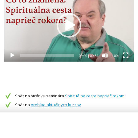
00:00
|
00:34
1.00x
Späť na stránku seminára
Spirituálna cesta naprieč rokom
Späť na
prehľad aktuálnych kurzov